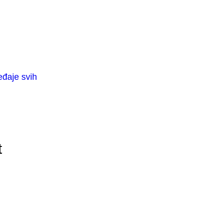
eđaje svih
t