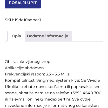
POŠALJI UPIT
OSTALI UREĐAJI I OPREMA
POTROŠNI MATERIJAL
SKU:
19de10adbaa1
Opis
Dodatne informacije
DALJE
Opis
Oblik: zakrivljenog snopa
Aplikacije: abdomen
Frekvencijski raspon: 3.5 – 3.5 MHz.
Kompatibilnost: Vingmed System Five; GE Vivid 5
Ukoliko trebate novu, korištenu ili popravak takve
sonde, obratite nam se na telefon +385 1 4640 700
ili na e-mail online@medexpert.hr. Sve ovdje
navedene informacije informativnog su karaktera.