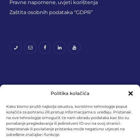
Pravne napomene, uvjeti korištenja
Zaštita osobnih podataka “GDPR”
Politika kolačića
Kako bismo pružili najbolja iskustva, koristimo tehnologije poput
kolačića za pohranu i/ili pristup informacijama o uređaju. Pristanak
na ove tehnologije omogućit će nam obradu podataka kao što su
Financira Europska unija – NextGenerationEU.
ponašanje pregledavanja ili jedinstveni ID-ovi na ovoj stranici.
Izneseni stavovi i mišljenja samo su autorova i ne
Nepristanak ili povlačenje pristanka može negativno utjecati na
određene značajke i funkcije.
odražavaju nužno službena stajališta Europske