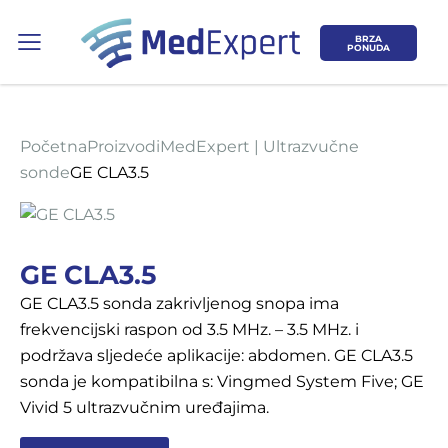
BRZA
PONUDA
Početna
Proizvodi
MedExpert | Ultrazvučne
sonde
GE CLA3.5
Koje područje opreme Vas zanima?
GE CLA3.5
ULTRAZVUK
GE CLA3.5 sonda zakrivljenog snopa ima
frekvencijski raspon od 3.5 MHz. – 3.5 MHz. i
RTG, DENZITOMETAR, MAMOGRAF, I
podržava sljedeće aplikacije: abdomen. GE CLA3.5
DR.
sonda je kompatibilna s: Vingmed System Five; GE
Vivid 5 ultrazvučnim uređajima.
SERVIS