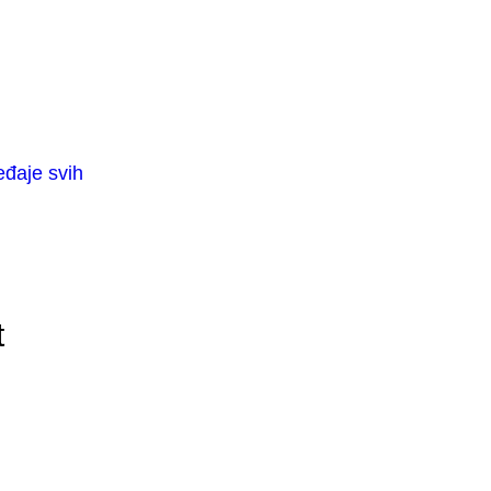
eđaje svih
t