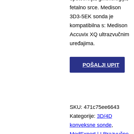
fetalno srce. Medison
3D3-5EK sonda je
kompatibilna s: Medison
Accuvix XQ ultrazvučnim
uređajima.
POŠALJI UPIT
SKU:
471c75ee6643
Kategorije:
3D/4D
konveksne sonde
,
MedExpert | Ultrazvučne