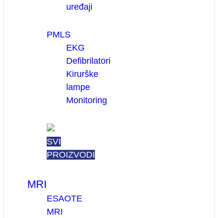
uređaji
PMLS
EKG
Defibrilatori
Kirurške
lampe
Monitoring
SVI
PROIZVODI
MRI
ESAOTE
MRI