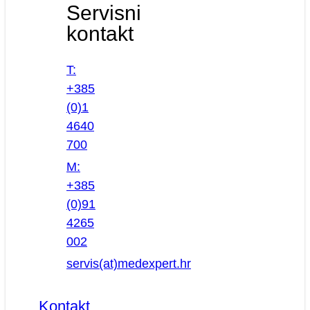
Servisni
kontakt
T:
+385
(0)1
4640
700
M:
+385
(0)91
4265
002
servis(at)medexpert.hr
Kontakt