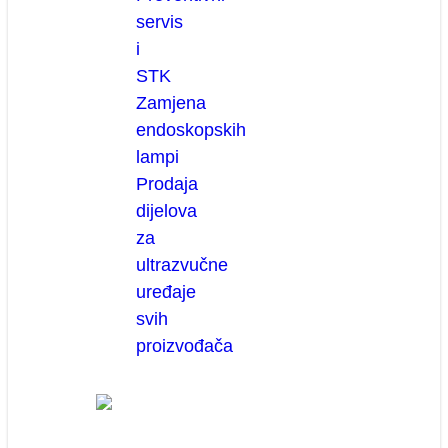
servis
i
STK
Zamjena
endoskopskih
lampi
Prodaja
dijelova
za
ultrazvučne
uređaje
svih
proizvođača