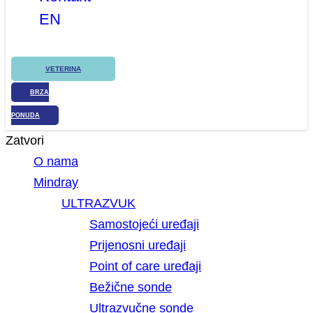
EN
VETERINA
BRZA
PONUDA
Zatvori
O nama
Mindray
ULTRAZVUK
Samostojeći uređaji
Prijenosni uređaji
Point of care uređaji
Bežične sonde
Ultrazvučne sonde