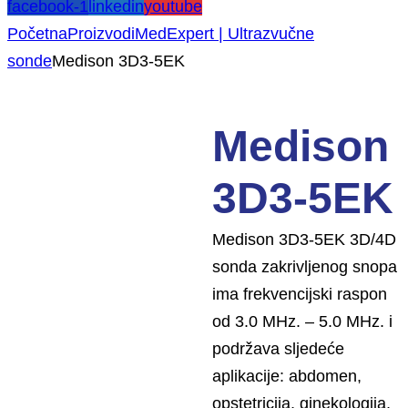
facebook-1
linkedin
youtube
Početna
Proizvodi
MedExpert | Ultrazvučne
sonde
Medison 3D3-5EK
Medison
3D3-5EK
Medison 3D3-5EK 3D/4D
sonda zakrivljenog snopa
ima frekvencijski raspon
od 3.0 MHz. – 5.0 MHz. i
podržava sljedeće
aplikacije: abdomen,
opstetricija, ginekologija,