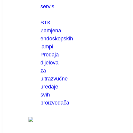
servis
i
STK
Zamjena
endoskopskih
lampi
Prodaja
dijelova
za
ultrazvučne
uređaje
svih
proizvođača