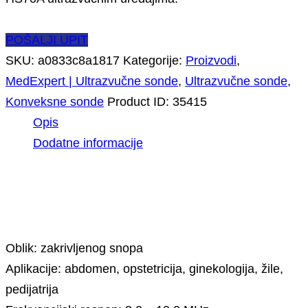
POŠALJI UPIT
SKU:
a0833c8a1817
Kategorije:
Proizvodi
,
MedExpert | Ultrazvučne sonde
,
Ultrazvučne sonde
,
Konveksne sonde
Product ID:
35415
Opis
Dodatne informacije
Opis
Oblik: zakrivljenog snopa
Aplikacije: abdomen, opstetricija, ginekologija, žile,
pedijatrija