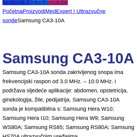
facebook-1
linkedin
youtube
Početna
Proizvodi
MedExpert | Ultrazvučne
sonde
Samsung CA3-10A
Samsung CA3-10A
Samsung CA3-10A sonda zakrivljenog snopa ima
frekvencijski raspon od 3.0 MHz. – 10.0 MHz. i
podržava sljedeće aplikacije: abdomen, opstetricija,
ginekologija, žile, pedijatrija. Samsung CA3-10A
sonda je kompatibilna s: Samsung Hera W10;
Samsung Hera I10; Samsung Hera W9; Samsung
WS80A; Samsung RS85; Samsung RS80A; Samsung
HS70A ultrazvučnim uređajima.