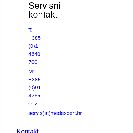
Servisni
kontakt
T:
+385
(0)1
4640
700
M:
+385
(0)91
4265
002
servis(at)medexpert.hr
Kontakt