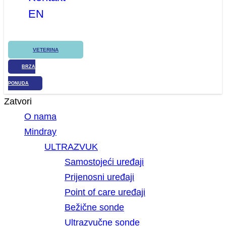
EN
VETERINA
BRZA
PONUDA
Zatvori
O nama
Mindray
ULTRAZVUK
Samostojeći uređaji
Prijenosni uređaji
Point of care uređaji
Bežične sonde
Ultrazvučne sonde