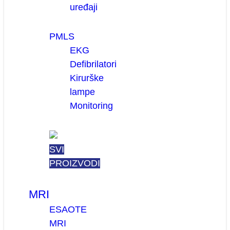
uređaji
PMLS
EKG
Defibrilatori
Kirurške
lampe
Monitoring
SVI
PROIZVODI
MRI
ESAOTE
MRI