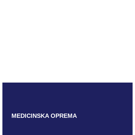
PROČITAJ VIŠE
Mindray C5-1m
PROČITAJ VIŠE
MEDICINSKA OPREMA