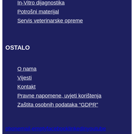
In-Vitro dijagnostika
Potrošni materijal
Servis veterinarske opreme
OSTALO
O nama
Vijesti
Kontakt
Pravne napomene, uvjeti korištenja
Zaštita osobnih podataka “GDPR”
phone
mail-empty
facebook
linkedin
youtube