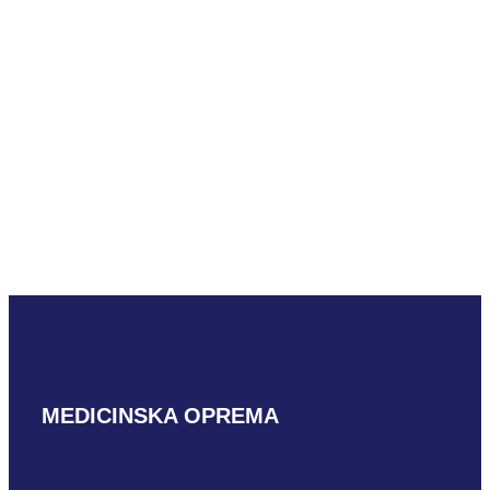
Mindray V11-3m-B
PROČITAJ VIŠE
Mindray DE10-3WU
PROČITAJ VIŠE
MEDICINSKA OPREMA