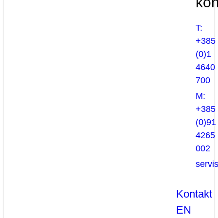
kon
T:
+385
(0)1
4640
700
M:
+385
(0)91
4265
002
servi
Kontakt
EN