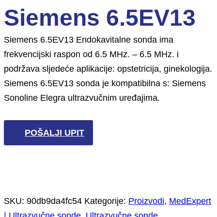
Siemens 6.5EV13
Siemens 6.5EV13 Endokavitalne sonda ima
frekvencijski raspon od 6.5 MHz. – 6.5 MHz. i
podržava sljedeće aplikacije: opstetricija, ginekologija.
Siemens 6.5EV13 sonda je kompatibilna s: Siemens
Sonoline Elegra ultrazvučnim uređajima.
POŠALJI UPIT
SKU:
90db9da4fc54
Kategorije:
Proizvodi
,
MedExpert
| Ultrazvučne sonde
,
Ultrazvučne sonde
,