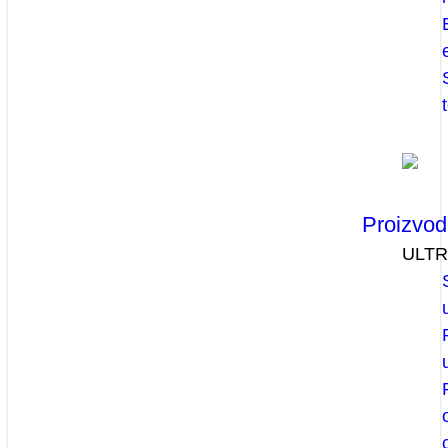
Proizvod
ULT