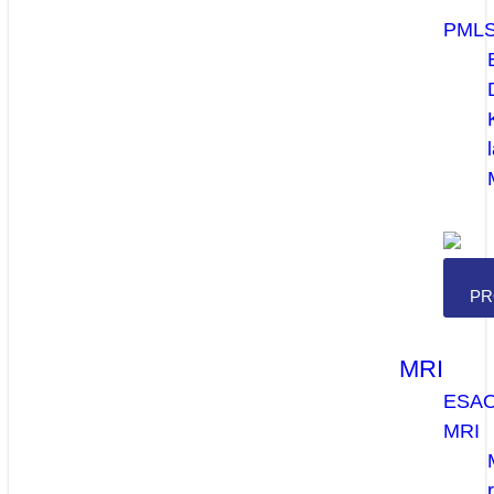
PML
PR
MRI
ESA
MRI