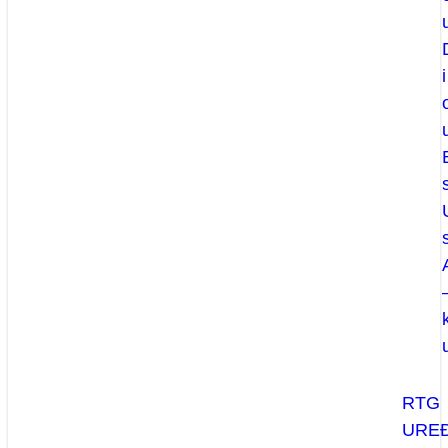
i
RTG
UREĐ