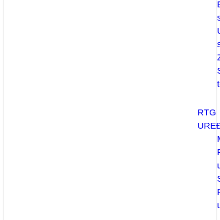
RTG
UREĐ