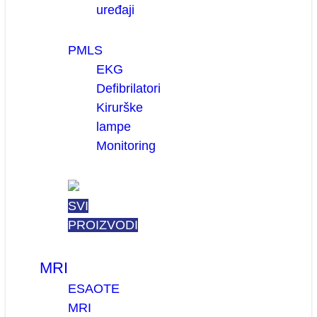
uređaji
PMLS
EKG
Defibrilatori
Kirurške
lampe
Monitoring
SVI
PROIZVODI
MRI
ESAOTE
MRI