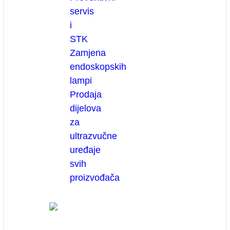
servis
i
STK
Zamjena
endoskopskih
lampi
Prodaja
dijelova
za
ultrazvučne
uređaje
svih
proizvođača