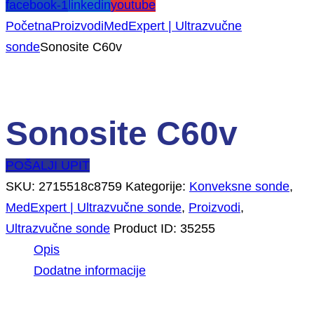
facebook-1
linkedin
youtube
Početna
Proizvodi
MedExpert | Ultrazvučne
sonde
Sonosite C60v
Sonosite C60v
POŠALJI UPIT
SKU:
2715518c8759
Kategorije:
Konveksne sonde
,
MedExpert | Ultrazvučne sonde
,
Proizvodi
,
Ultrazvučne sonde
Product ID:
35255
Opis
Dodatne informacije