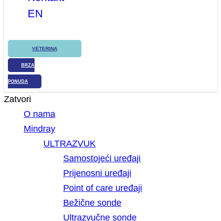
EN
VETERINA
BRZA
PONUDA
Zatvori
O nama
Mindray
ULTRAZVUK
Samostojeći uređaji
Prijenosni uređaji
Point of care uređaji
Bežične sonde
Ultrazvučne sonde