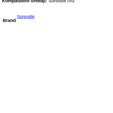
Kompatibilni uređaji:
Sonosite iViz
Sonosite
Brand
Mindray D7-2m
PROČITAJ VIŠE