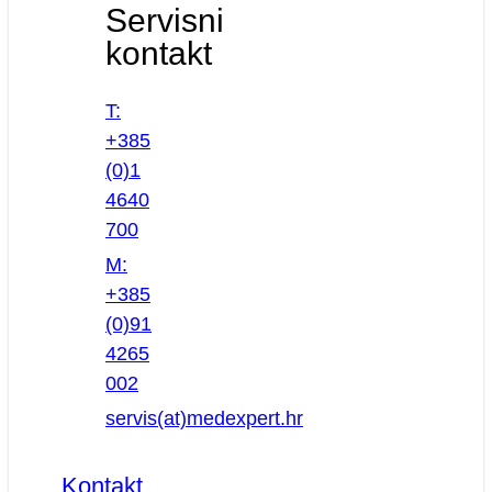
Servisni
kontakt
T:
+385
(0)1
4640
700
M:
+385
(0)91
4265
002
servis(at)medexpert.hr
Kontakt