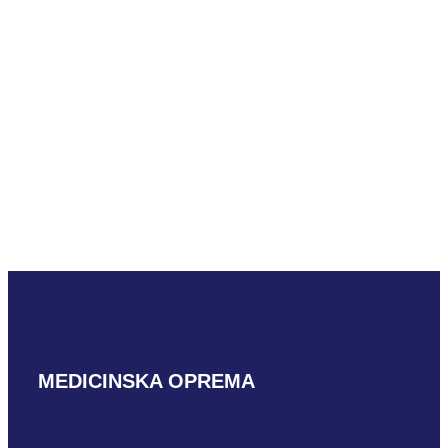
PROČITAJ VIŠE
Mindray C5-1m
PROČITAJ VIŠE
MEDICINSKA OPREMA