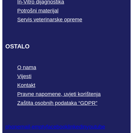
In-Vitro dijagnostika
Potrošni materijal
Servis veterinarske opreme
OSTALO
O nama
Vijesti
Kontakt
Pravne napomene, uvjeti korištenja
Zaštita osobnih podataka “GDPR”
phone
mail-empty
facebook
linkedin
youtube