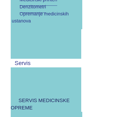
Denzitometri
OPREMA ZA KARDIOLOGIJU (ERGOMETAR,
Opremanje medicinskih
HOLTER, EKG, ITD.)
ustanova
MONITORI VITALNIH FUNKCIJA
TERMO PRINTERI
Servis
OSTALO/RAZNO
Odaberite vrstu artikla:
SERVIS MEDICINSKE
OPREME
MEDICINSKI PAPIR ZA UZV, EKG, CTG, EEG,
ITD.