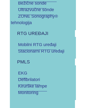
Bežične sonde
SERVIS
Ultrazvučne sonde
ZONE Sonography®
OSTALI UREĐAJI I OPREMA
tehnologija
RTG UREĐAJI
POTROŠNI MATERIJAL
Mobilni RTG uređaji
Stacionarni RTG uređaji
DALJE
PMLS
.
EKG
Defibrilatori
Kirurške lampe
Monitoring
Vaš budžet (neto, bez PDV-a)?