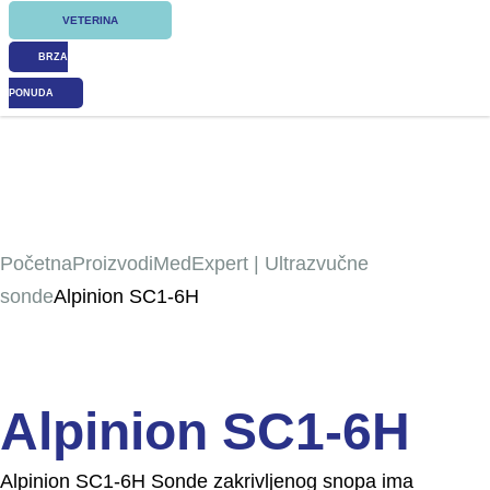
VETERINA
DALJE
BRZA
PONUDA
.
Vaš budžet (neto, bez PDV-a)?
Početna
Proizvodi
MedExpert | Ultrazvučne
Do 60.000 EURA
sonde
Alpinion SC1-6H
Do 100.000 EURA
Alpinion SC1-6H
Više od 100.000 EURA
Alpinion SC1-6H Sonde zakrivljenog snopa ima