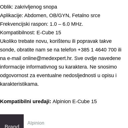
.
Oblik: zakrivljenog snopa
Aplikacije: Abdomen, OB/GYN, Fetalno srce
Frekvencijski raspon: 1.0 – 6.0 MHz.
Kompatibilnost: E-Cube 15
Ukoliko trebate novu, korištenu ili popravak takve
sonde, obratite nam se na telefon +385 1 4640 700 ili
na e-mail online@medexpert.hr. Sve ovdje navedene
informacije informativnog su karaktera. Ne snosimo
odgovornost za eventualne nedosljednosti u opisu i
karakteristikama.
Upišite broj dvadeset tri
Pročitao/la sam i
prihvaćam
Pravila
i
Kompatibilni uređaji:
Alpinion E-Cube 15
suglasan/na sam s
Privolom za kontakt u
vezi upita.
Alpinion
Brand