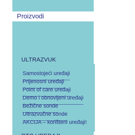
Proizvodi
UZV UREĐAJ
RTG UREĐAJ
ULTRAZVUK
POPRAVAK SONDE
Samostojeći uređaji
Prijenosni uređaji
SIGURNOSNO-TEHNIČKA KONTROLA I
Point of care uređaji
GODIŠNJI SERVIS
Demo i obnovljeni uređaji
Bežične sonde
ZAMJENA ENDOSKOPSKE LAMPE
Ultrazvučne sonde
AKCIJA – korišteni uređaji!
DIJELOVI ZA UZV