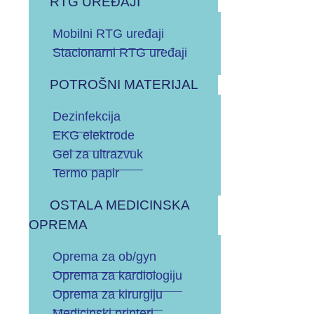
RTG UREĐAJI
Mobilni RTG uređaji
DRUGI UREĐAJI I OPREMA
Stacionarni RTG uređaji
POTROŠNI MATERIJAL
Odaberite vrstu uređaja/opreme:
Dezinfekcija
EKG elektrode
CJELOVITO RJEŠENJE - KOMPLETNO
Gel za ultrazvuk
OPREMANJE VAŠE PRAKSE
Termo papir
OSTALA MEDICINSKA
ENDOSKOPSKI STUPOVI
OPREMA
Oprema za ob/gyn
OPREMA ZA GINEKOLOGIJU (FETAL MONITOR,
Oprema za kardiologiju
GINEKOLOŠKI STOLCI I PREGLEDNI STOLOVI,
Oprema za kirurgiju
KOLPOSKOP, ITD.)
Medicinski printeri