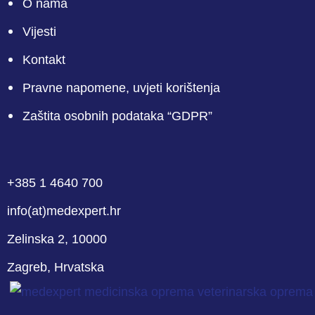
O nama
Vijesti
Kontakt
Pravne napomene, uvjeti korištenja
Zaštita osobnih podataka “GDPR”
phone
mail-empty
facebook
linkedin
youtube
+385 1 4640 700
info(at)medexpert.hr
Zelinska 2, 10000
Zagreb, Hrvatska