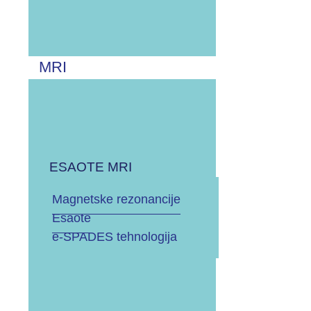
Do 10.000 EURA
Do 30.000 EURA
MRI
Više od 30.000 EURA
Vrsta RTG uređaja?
ESAOTE MRI
Magnetske rezonancije
STACIONARNI
Esaote
e-SPADES tehnologija
MOBILNI
Odaberite vrstu servisa: