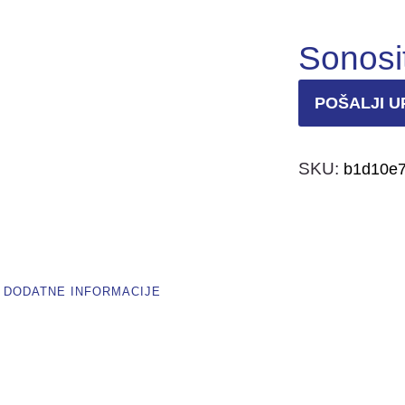
Sonosit
POŠALJI U
SKU:
b1d10e7
DODATNE INFORMACIJE