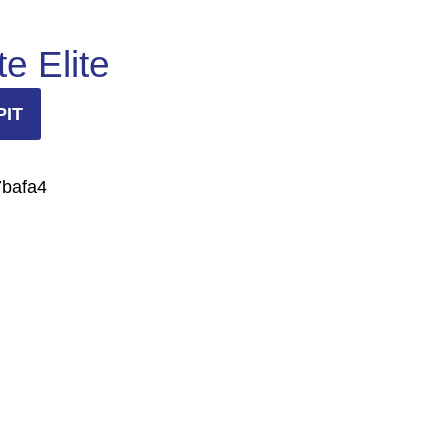
e Elite
PIT
bafa4