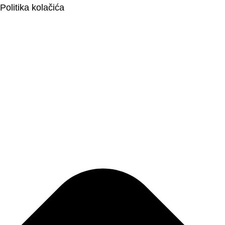
Politika kolačića
ULTRAZVUK
RTG, DENZITOMETAR, MAMOGRAF, I DR.
SERVIS