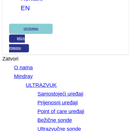
EN
VETERINA
BRZA
PONUDA
Zatvori
O nama
Mindray
ULTRAZVUK
Samostojeći uređaji
Prijenosni uređaji
Point of care uređaji
Bežične sonde
Ultrazvučne sonde