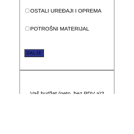
OSTALI UREĐAJI I OPREMA
POTROŠNI MATERIJAL
DALJE
Vaš budžet (neto, bez PDV-a)?
Do 10.000 EURA
Do 30.000 EURA