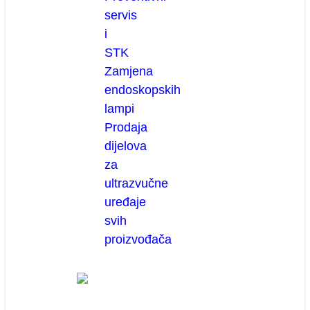
servis
i
STK
Zamjena
endoskopskih
lampi
Prodaja
dijelova
za
ultrazvučne
uređaje
svih
proizvođača