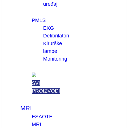
uređaji
PMLS
EKG
Defibrilatori
Kirurške
lampe
Monitoring
SVI
PROIZVODI
MRI
ESAOTE
MRI