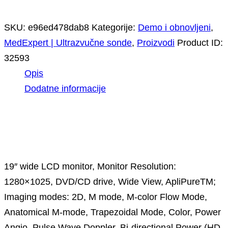
SKU:
e96ed478dab8
Kategorije:
Demo i obnovljeni
,
MedExpert | Ultrazvučne sonde
,
Proizvodi
Product ID:
32593
Opis
Dodatne informacije
Opis
19″ wide LCD monitor, Monitor Resolution:
1280×1025, DVD/CD drive, Wide View, ApliPureTM;
Imaging modes: 2D, M mode, M-color Flow Mode,
Anatomical M-mode, Trapezoidal Mode, Color, Power
Angio, Pulse Wave Doppler, Bi-directional Power (HD