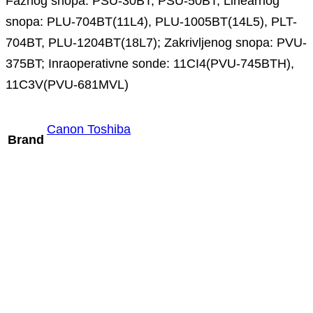
Faznog snopa: PSU-30BT, PSU-50BT; Linearnog
snopa: PLU-704BT(11L4), PLU-1005BT(14L5), PLT-
704BT, PLU-1204BT(18L7); Zakrivljenog snopa: PVU-
375BT; Inraoperativne sonde: 11CI4(PVU-745BTH),
11C3V(PVU-681MVL)
Canon Toshiba
Brand