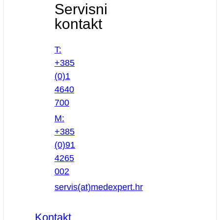
Servisni
kontakt
T:
+385
(0)1
4640
700
M:
+385
(0)91
4265
002
servis(at)medexpert.hr
Kontakt