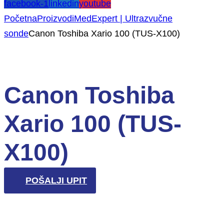
facebook-1
linkedin
youtube
Početna
Proizvodi
MedExpert | Ultrazvučne
sonde
Canon Toshiba Xario 100 (TUS-X100)
Canon Toshiba
Xario 100 (TUS-
X100)
POŠALJI UPIT