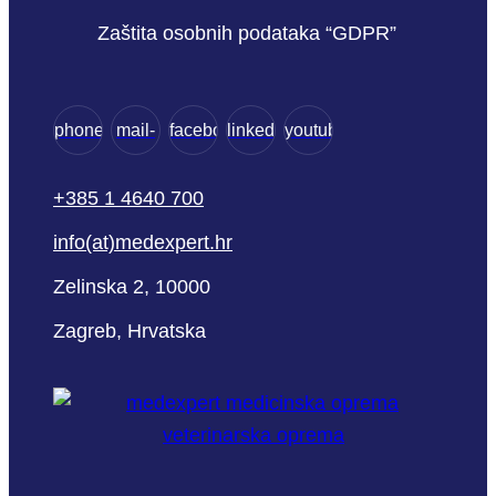
Zaštita osobnih podataka “GDPR”
phone
mail-
facebook
linkedin
youtube
empty
+385 1 4640 700
info(at)medexpert.hr
Zelinska 2, 10000
Zagreb, Hrvatska