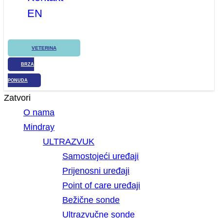
EN
VETERINA
BRZA
PONUDA
Zatvori
O nama
Mindray
ULTRAZVUK
Samostojeći uređaji
Prijenosni uređaji
Point of care uređaji
Bežične sonde
Ultrazvučne sonde