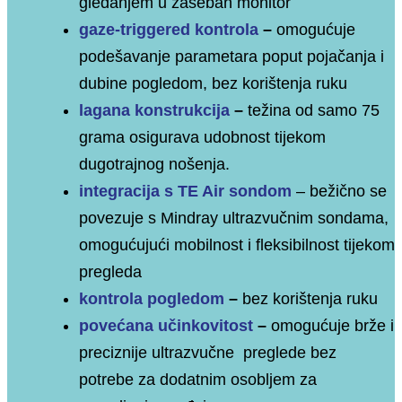
gledanjem u zaseban monitor
gaze-triggered kontrola
–
omogućuje
podešavanje parametara poput pojačanja i
dubine pogledom, bez korištenja ruku
lagana konstrukcija
–
t
ežina od samo 75
grama osigurava udobnost tijekom
dugotrajnog nošenja.
integracija s TE Air sondom
– bežično se
povezuje s Mindray ultrazvučnim sondama,
omogućujući mobilnost i fleksibilnost tijekom
pregleda
kontrola pogledom
–
bez korištenja ruku
povećana učinkovitost
–
omogućuje brže i
preciznije ultrazvučne preglede bez
potrebe za dodatnim osobljem za