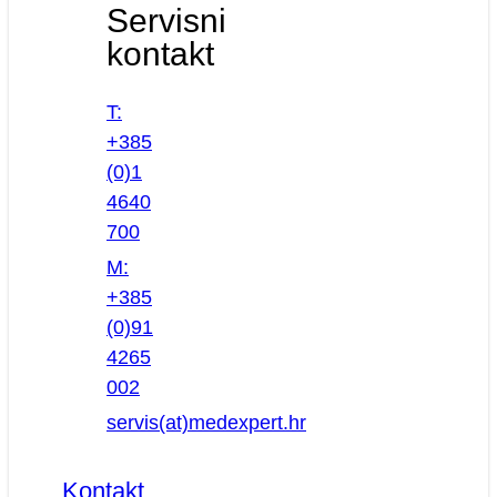
Servisni
kontakt
T:
+385
(0)1
4640
700
M:
+385
(0)91
4265
002
servis(at)medexpert.hr
Kontakt