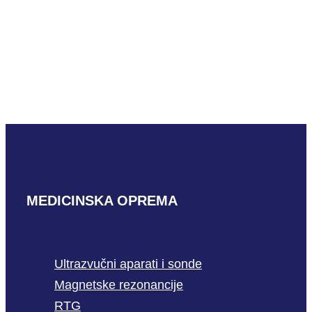
Mindray TE Air
e5M
PROČITAJ VIŠE
MEDICINSKA OPREMA
Ultrazvučni aparati i sonde
Magnetske rezonancije
RTG