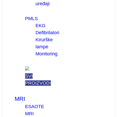
uređaji
PMLS
EKG
Defibrilatori
Kirurške
lampe
Monitoring
SVI
PROIZVODI
MRI
ESAOTE
MRI