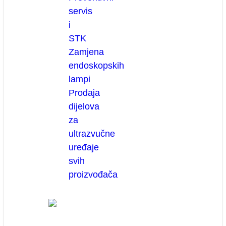
servis
i
STK
Zamjena
endoskopskih
lampi
Prodaja
dijelova
za
ultrazvučne
uređaje
svih
proizvođača