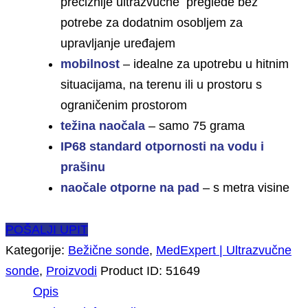
preciznije ultrazvučne preglede bez
potrebe za dodatnim osobljem za
upravljanje uređajem
mobilnost
–
idealne za upotrebu u hitnim
situacijama, na terenu ili u prostoru s
ograničenim prostorom
težina naočala
–
samo 75 grama
IP68 standard otpornosti na vodu i
prašinu
naočale otporne na pad
–
s metra visine
POŠALJI UPIT
Kategorije:
Bežične sonde
,
MedExpert | Ultrazvučne
sonde
,
Proizvodi
Product ID:
51649
Opis