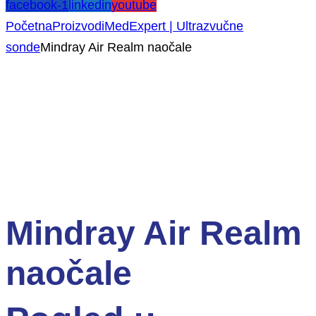
facebook-1
linkedin
youtube
Početna
Proizvodi
MedExpert | Ultrazvučne
sonde
Mindray Air Realm naočale
NOVO!
Mindray Air Realm
naočale