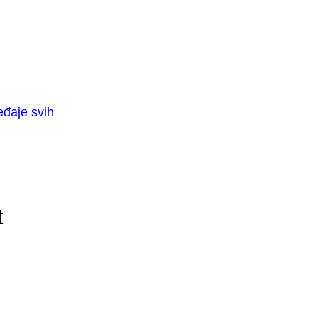
eđaje svih
t