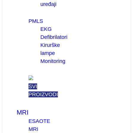
uređaji
PMLS
EKG
Defibrilatori
Kirurške
lampe
Monitoring
SVI
PROIZVODI
MRI
ESAOTE
MRI