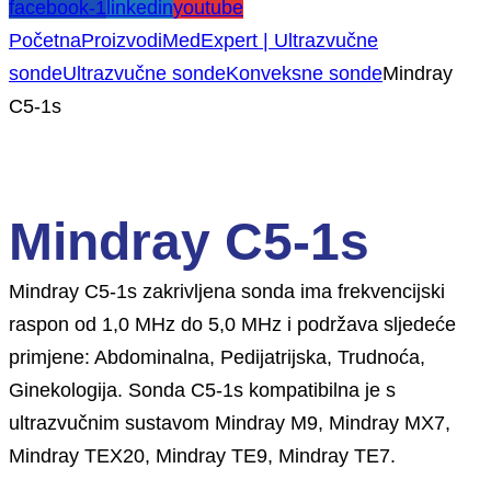
facebook-1
linkedin
youtube
Početna
Proizvodi
MedExpert | Ultrazvučne
sonde
Ultrazvučne sonde
Konveksne sonde
Mindray
C5-1s
Mindray C5-1s
Mindray C5-1s zakrivljena sonda ima frekvencijski
raspon od 1,0 MHz do 5,0 MHz i podržava sljedeće
primjene: Abdominalna, Pedijatrijska, Trudnoća,
Ginekologija. Sonda C5-1s kompatibilna je s
ultrazvučnim sustavom Mindray M9, Mindray MX7,
Mindray TEX20, Mindray TE9, Mindray TE7.