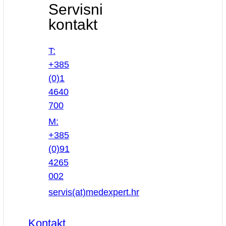
Servisni
kontakt
T:
+385
(0)1
4640
700
M:
+385
(0)91
4265
002
servis(at)medexpert.hr
Kontakt