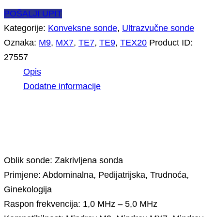
POŠALJI UPIT
Kategorije:
Konveksne sonde
,
Ultrazvučne sonde
Oznaka:
M9
,
MX7
,
TE7
,
TE9
,
TEX20
Product ID:
27557
Opis
Dodatne informacije
Opis
Oblik sonde: Zakrivljena sonda
Primjene: Abdominalna, Pedijatrijska, Trudnoća,
Ginekologija
Raspon frekvencija: 1,0 MHz – 5,0 MHz