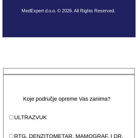
MedExpert d.o.o. © 2026. All Rights Reserved.
Koje područje opreme Vas zanima?
ULTRAZVUK
RTG, DENZITOMETAR, MAMOGRAF, I DR.