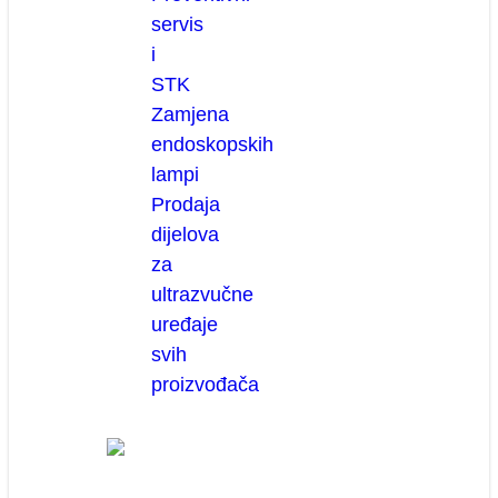
servis
i
STK
Zamjena
endoskopskih
lampi
Prodaja
dijelova
za
ultrazvučne
uređaje
svih
proizvođača