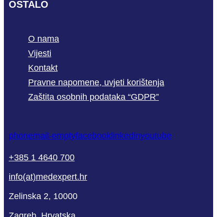
OSTALO
O nama
Vijesti
Kontakt
Pravne napomene, uvjeti korištenja
Zaštita osobnih podataka “GDPR”
phone
mail-empty
facebook
linkedin
youtube
+385 1 4640 700
info(at)medexpert.hr
Zelinska 2, 10000
Zagreb, Hrvatska