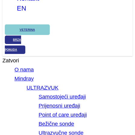
EN
VETERINA
BRZA
PONUDA
Zatvori
O nama
Mindray
ULTRAZVUK
Samostojeći uređaji
Prijenosni uređaji
Point of care uređaji
Bežične sonde
Ultrazvučne sonde