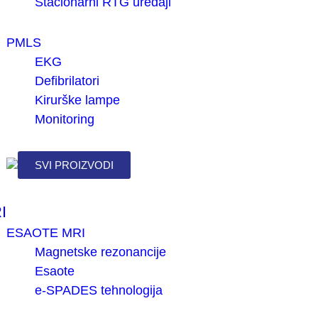
Stacionarni RTG uređaji
PMLS
EKG
Defibrilatori
Kirurške lampe
Monitoring
SVI PROIZVODI
I
ESAOTE MRI
Magnetske rezonancije
Esaote
e-SPADES tehnologija