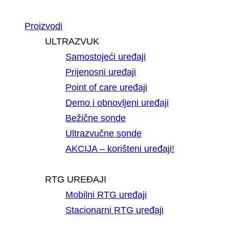
Proizvodi
ULTRAZVUK
Samostojeći uređaji
Prijenosni uređaji
Point of care uređaji
Demo i obnovljeni uređaji
Bežične sonde
Ultrazvučne sonde
AKCIJA – korišteni uređaji!
RTG UREĐAJI
Mobilni RTG uređaji
Stacionarni RTG uređaji