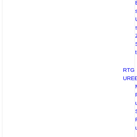
RTG
UREĐ