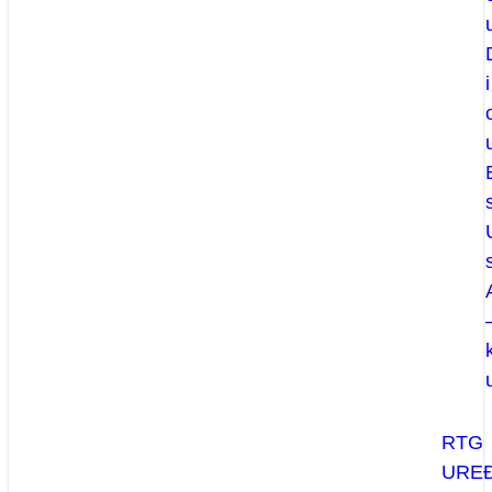
i
RTG
UREĐ