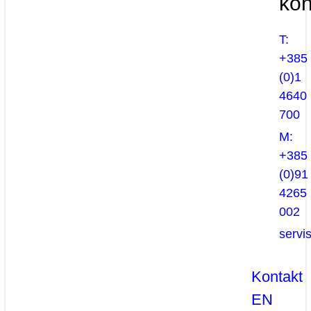
kon
T:
+385
(0)1
4640
700
M:
+385
(0)91
4265
002
servi
Kontakt
EN