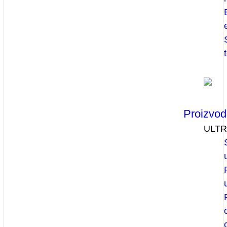
Proizvod
ULT