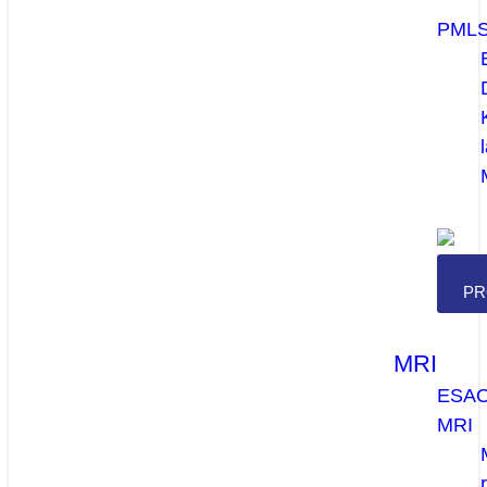
PML
PR
MRI
ESA
MRI