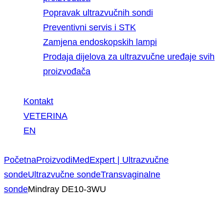
Popravak ultrazvučnih sondi
Preventivni servis i STK
Zamjena endoskopskih lampi
Prodaja dijelova za ultrazvučne uređaje svih
proizvođača
Kontakt
VETERINA
EN
Početna
Proizvodi
MedExpert | Ultrazvučne
sonde
Ultrazvučne sonde
Transvaginalne
sonde
Mindray DE10-3WU