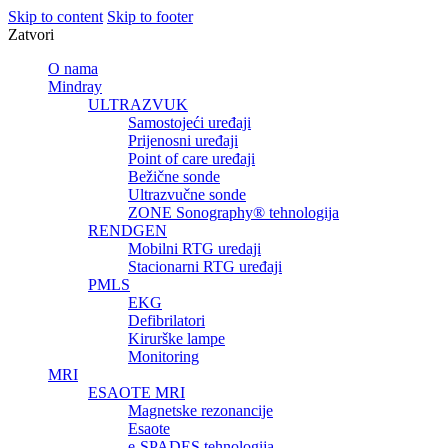
Skip to content
Skip to footer
Zatvori
O nama
Mindray
ULTRAZVUK
Samostojeći uređaji
Prijenosni uređaji
Point of care uređaji
Bežične sonde
Ultrazvučne sonde
ZONE Sonography® tehnologija
RENDGEN
Mobilni RTG uredaji
Stacionarni RTG uređaji
PMLS
EKG
Defibrilatori
Kirurške lampe
Monitoring
MRI
ESAOTE MRI
Magnetske rezonancije
Esaote
e-SPADES tehnologija