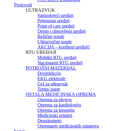
Proizvodi
ULTRAZVUK
Samostojeći uređaji
Prijenosni uređaji
Point of care uređaji
Demo i obnovljeni uređaji
Bežične sonde
Ultrazvučne sonde
AKCIJA – korišteni uređaji!
RTG UREĐAJI
Mobilni RTG uređaji
Stacionarni RTG uređaji
POTROŠNI MATERIJAL
Dezinfekcija
EKG elektrode
Gel za ultrazvuk
Termo papir
OSTALA MEDICINSKA OPREMA
Oprema za ob/gyn
Oprema za kardiologiju
Oprema za kirurgiju
Medicinski printeri
Denzitometri
Opremanje medicinskih ustanova