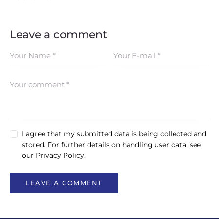
OSTALI UREĐAJI I OPREMA
Leave a comment
POTROŠNI MATERIJAL
DALJE
I agree that my submitted data is being collected and
stored. For further details on handling user data, see
our
Privacy Policy
.