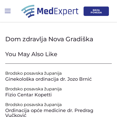
BRZA
PONUDA
Dom zdravlja Nova Gradiška
You May Also Like
Koje područje opreme Vas zanima?
Brodsko posavska županija
ULTRAZVUK
Ginekološka ordinacija dr. Jozo Brnić
Brodsko posavska županija
RTG, DENZITOMETAR, MAMOGRAF, I
Fizio Centar Kopetti
DR.
Brodsko posavska županija
SERVIS
Ordinacija opće medicine dr. Predrag
Vučković