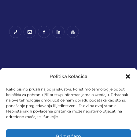
Politika kolačića
Kako bismo pružili najbolja iskustva, koristimo tehnologije poput
kolačića za pohranu i/ili pristup informacijama o uređaju. Pristanak
na ove tehnologije omogućit će nam obradu podataka kao što su
Financira Europska unija – NextGenerationEU.
ponašanje pregledavanja ili jedinstveni ID-ovi na ovoj stranici.
Izneseni stavovi i mišljenja samo su autorova i ne
Nepristanak ili povlačenje pristanka može negativno utjecati na
određene značajke i funkcije.
odražavaju nužno službena stajališta Europske
unije ili Europske komisije. Ni Europska unija ni
Europska komisija ne mogu se smatrati
Prihvaćam