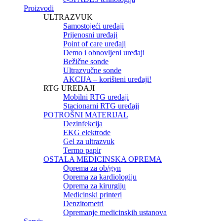
Proizvodi
ULTRAZVUK
Samostojeći uređaji
Prijenosni uređaji
Point of care uređaji
Demo i obnovljeni uređaji
Bežične sonde
Ultrazvučne sonde
AKCIJA – korišteni uređaji!
RTG UREĐAJI
Mobilni RTG uređaji
Stacionarni RTG uređaji
POTROŠNI MATERIJAL
Dezinfekcija
EKG elektrode
Gel za ultrazvuk
Termo papir
OSTALA MEDICINSKA OPREMA
Oprema za ob/gyn
Oprema za kardiologiju
Oprema za kirurgiju
Medicinski printeri
Denzitometri
Opremanje medicinskih ustanova