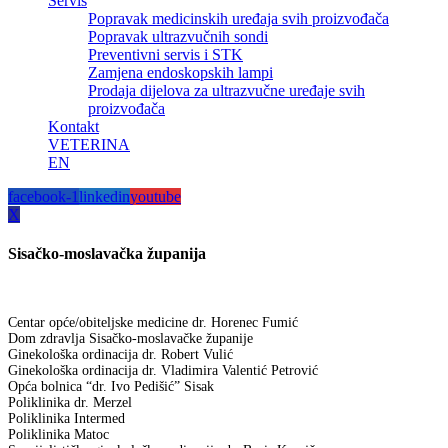
Servis
Popravak medicinskih uređaja svih proizvođača
Popravak ultrazvučnih sondi
Preventivni servis i STK
Zamjena endoskopskih lampi
Prodaja dijelova za ultrazvučne uređaje svih
proizvođača
Kontakt
VETERINA
EN
facebook-1
linkedin
youtube
X
Sisačko-moslavačka županija
Centar opće/obiteljske medicine dr. Horenec Fumić
Dom zdravlja Sisačko-moslavačke županije
Ginekološka ordinacija dr. Robert Vulić
Ginekološka ordinacija dr. Vladimira Valentić Petrović
Opća bolnica “dr. Ivo Pedišić” Sisak
Poliklinika dr. Merzel
Poliklinika Intermed
Poliklinika Matoc