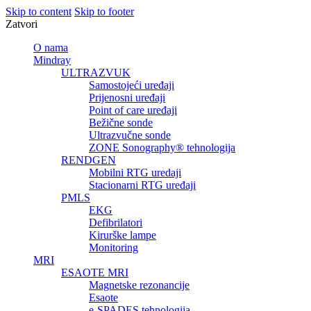
Skip to content
Skip to footer
Zatvori
O nama
Mindray
ULTRAZVUK
Samostojeći uređaji
Prijenosni uređaji
Point of care uređaji
Bežične sonde
Ultrazvučne sonde
ZONE Sonography® tehnologija
RENDGEN
Mobilni RTG uredaji
Stacionarni RTG uređaji
PMLS
EKG
Defibrilatori
Kirurške lampe
Monitoring
MRI
ESAOTE MRI
Magnetske rezonancije
Esaote
e-SPADES tehnologija