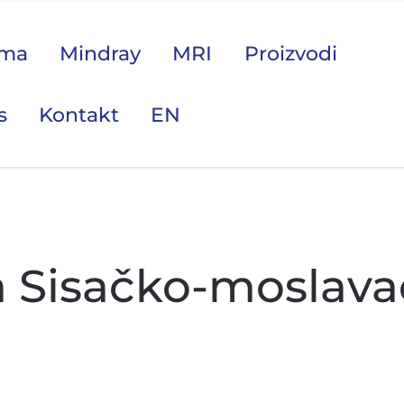
ama
Mindray
MRI
Proizvodi
s
Kontakt
EN
 područje opreme Vas zanima?
a Sisačko-moslav