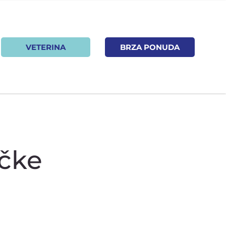
VETERINA
BRZA PONUDA
ačke