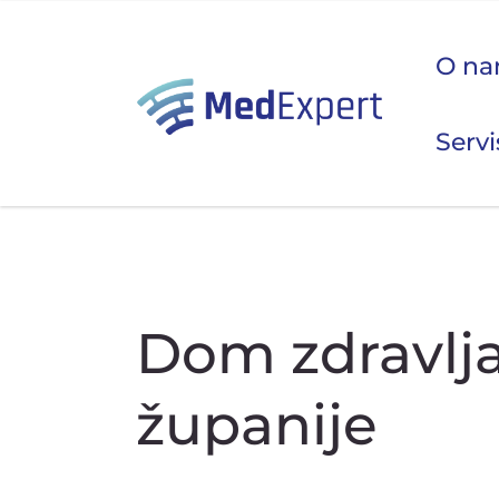
O n
Servi
Koje
ULTRAZVUK
Dom zdravlj
RTG, DENZITOMETAR, MAMOGRAF, I DR.
županije
SERVIS