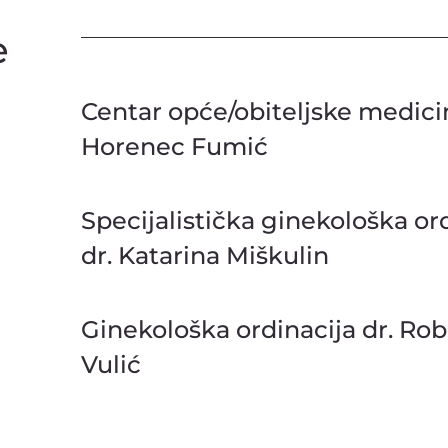
e
Centar opće/obiteljske medici
Horenec Fumić
Specijalistička ginekološka or
dr. Katarina Miškulin
Ginekološka ordinacija dr. Rob
Vulić