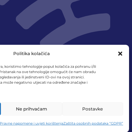
Politika kolačića
a, koristimo tehnologije poput kolačića za pohranu i/ili
 Pristanak na ove tehnologije omogućit će nam obradu
no službena stajališta
ledavanja ili jedinstveni ID-ovi na ovoj stranici.
nka može negativno utjecati na određene značajke i
a njih.
Ne prihvaćam
Postavke
Pravne napomene i uvjeti korištenja
Zaštita osobnih podataka “GDPR”