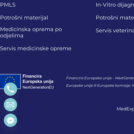
PMLS
In-Vitro dijag
Potrošni materijal
Potrošni mater
Medicinska oprema po
Servis veteri
odjelima
Servis medicinske opreme
Financira Europska unija – NextGenera
Europske unije ili Europske komisije.
MedExper