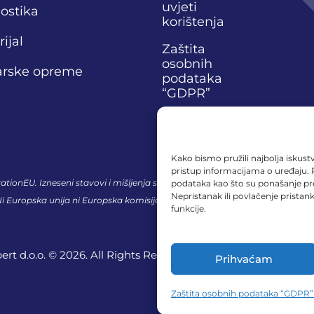
uvjeti
nostika
korištenja
ijal
Zaštita
osobnih
narske opreme
podataka
“GDPR”
Kako bismo pružili najbolja iskustv
pristup informacijama o uređaju.
tionEU. Izneseni stavovi i mišljenja samo su autorova i ne odražavaju nuž
podataka kao što su ponašanje preg
Nepristanak ili povlačenje prista
 Ni Europska unija ni Europska komisija ne mogu se smatrati odgovornima z
funkcije.
t d.o.o. © 2026. All Rights Reserved.
Prihvaćam
Zaštita osobnih podataka “GDPR”