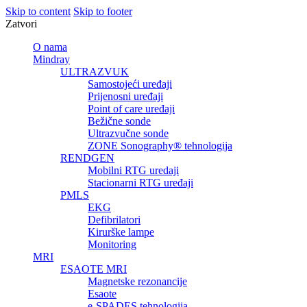
Skip to content
Skip to footer
Zatvori
O nama
Mindray
ULTRAZVUK
Samostojeći uređaji
Prijenosni uređaji
Point of care uređaji
Bežične sonde
Ultrazvučne sonde
ZONE Sonography® tehnologija
RENDGEN
Mobilni RTG uredaji
Stacionarni RTG uređaji
PMLS
EKG
Defibrilatori
Kirurške lampe
Monitoring
MRI
ESAOTE MRI
Magnetske rezonancije
Esaote
e-SPADES tehnologija