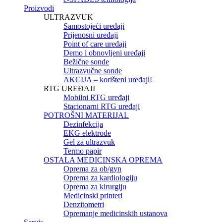
Proizvodi
ULTRAZVUK
Samostojeći uređaji
Prijenosni uređaji
Point of care uređaji
Demo i obnovljeni uređaji
Bežične sonde
Ultrazvučne sonde
AKCIJA – korišteni uređaji!
RTG UREĐAJI
Mobilni RTG uređaji
Stacionarni RTG uređaji
POTROŠNI MATERIJAL
Dezinfekcija
EKG elektrode
Gel za ultrazvuk
Termo papir
OSTALA MEDICINSKA OPREMA
Oprema za ob/gyn
Oprema za kardiologiju
Oprema za kirurgiju
Medicinski printeri
Denzitometri
Opremanje medicinskih ustanova