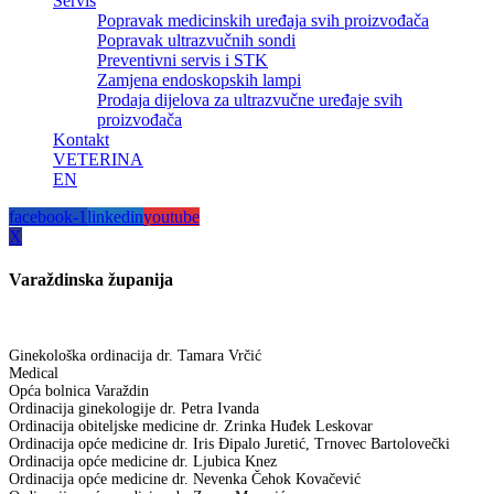
Servis
Popravak medicinskih uređaja svih proizvođača
Popravak ultrazvučnih sondi
Preventivni servis i STK
Zamjena endoskopskih lampi
Prodaja dijelova za ultrazvučne uređaje svih
proizvođača
Kontakt
VETERINA
EN
facebook-1
linkedin
youtube
X
Varaždinska županija
Ginekološka ordinacija dr. Tamara Vrčić
Medical
Opća bolnica Varaždin
Ordinacija ginekologije dr. Petra Ivanda
Ordinacija obiteljske medicine dr. Zrinka Huđek Leskovar
Ordinacija opće medicine dr. Iris Đipalo Juretić, Trnovec Bartolovečki
Ordinacija opće medicine dr. Ljubica Knez
Ordinacija opće medicine dr. Nevenka Čehok Kovačević