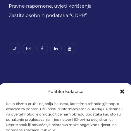
Pravne napomene, uvjeti korištenja
Zaštita osobnih podataka “GDPR”
Politika kolačića
Kako bismo pružili najbolja iskustva, koristimo tehnologije poput
kolačića za pohranu i/ili pristup informacijama o uređaju. Pristanak
na ove tehnologije omogućit će nam obradu podataka kao što su
Financira Europska unija – NextGenerationEU.
ponašanje pregledavanja ili jedinstveni ID-ovi na ovoj stranici.
Izneseni stavovi i mišljenja samo su autorova i ne
Nepristanak ili povlačenje pristanka može negativno utjecati na
određene značajke i funkcije.
odražavaju nužno službena stajališta Europske