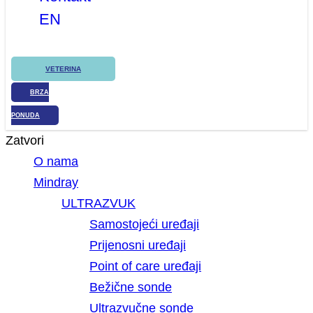
EN
VETERINA
BRZA
PONUDA
Zatvori
O nama
Mindray
ULTRAZVUK
Samostojeći uređaji
Prijenosni uređaji
Point of care uređaji
Bežične sonde
Ultrazvučne sonde