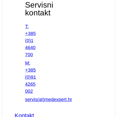
Servisni
kontakt
T:
+385
(0)1
4640
700
M:
+385
(0)91
4265
002
servis(at)medexpert.hr
Kontakt