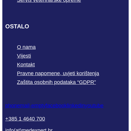
Servis veterinarske opreme
OSTALO
O nama
Vijesti
Kontakt
Pravne napomene, uvjeti korištenja
Zaštita osobnih podataka “GDPR”
phone
mail-empty
facebook
linkedin
youtube
+385 1 4640 700
info(at)medexpert.hr