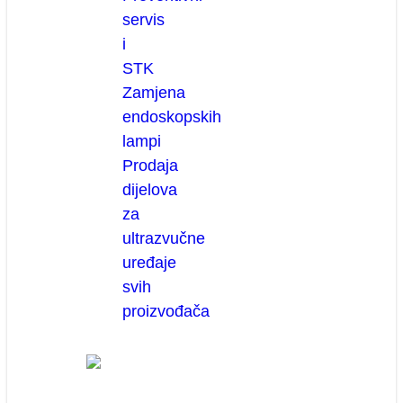
servis
i
STK
Zamjena
endoskopskih
lampi
Prodaja
dijelova
za
ultrazvučne
uređaje
svih
proizvođača