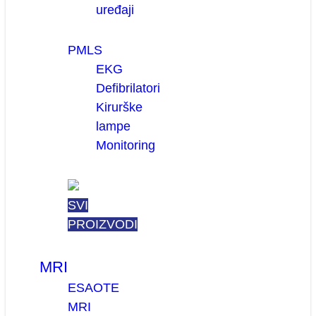
uređaji
PMLS
EKG
Defibrilatori
Kirurške
lampe
Monitoring
SVI
PROIZVODI
MRI
ESAOTE
MRI