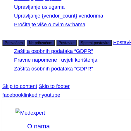
Upravljanje uslugama
Upravljanje {vendor_count} vendorima
Pročitajte više o ovim svrhama
Postav
Prihvaćam
Ne prihvaćam
Postavke
Spremi postavke
Zaštita osobnih podataka “GDPR”
Pravne napomene i uvjeti korištenja
Zaštita osobnih podataka “GDPR”
Skip to content
Skip to footer
facebook
linkedin
youtube
O nama