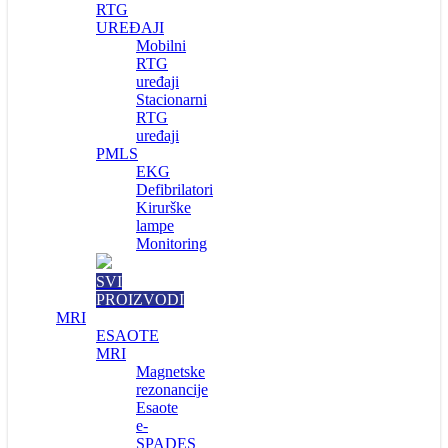
RTG
UREĐAJI
Mobilni
RTG
uređaji
Stacionarni
RTG
uređaji
PMLS
EKG
Defibrilatori
Kirurške
lampe
Monitoring
SVI
PROIZVODI
MRI
ESAOTE
MRI
Magnetske
rezonancije
Esaote
e-
SPADES