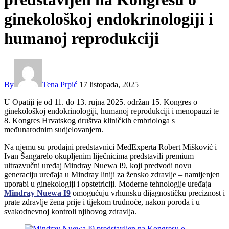
ginekološkoj endokrinologiji i
humanoj reprodukciji
By
Tena Prpić
17 listopada, 2025
U Opatiji je od 11. do 13. rujna 2025. održan 15. Kongres o
ginekološkoj endokrinologiji, humanoj reprodukciji i menopauzi te
8. Kongres Hrvatskog društva kliničkih embriologa s
međunarodnim sudjelovanjem.
Na njemu su prodajni predstavnici MedExperta Robert Mišković i
Ivan Šangarelo okupljenim liječnicima predstavili premium
ultrazvučni uređaj Mindray Nuewa I9, koji predvodi novu
generaciju uređaja u Mindray liniji za žensko zdravlje – namijenjen
uporabi u ginekologiji i opstetriciji. Moderne tehnologije uređaja
Mindray Nuewa I9
omogućuju vrhunsku dijagnostičku preciznost i
prate zdravlje žena prije i tijekom trudnoće, nakon poroda i u
svakodnevnoj kontroli njihovog zdravlja.