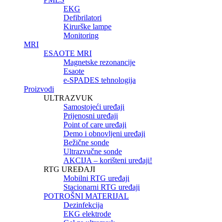
EKG
Defibrilatori
Kirurške lampe
Monitoring
MRI
ESAOTE MRI
Magnetske rezonancije
Esaote
e-SPADES tehnologija
Proizvodi
ULTRAZVUK
Samostojeći uređaji
Prijenosni uređaji
Point of care uređaji
Demo i obnovljeni uređaji
Bežične sonde
Ultrazvučne sonde
AKCIJA – korišteni uređaji!
RTG UREĐAJI
Mobilni RTG uređaji
Stacionarni RTG uređaji
POTROŠNI MATERIJAL
Dezinfekcija
EKG elektrode