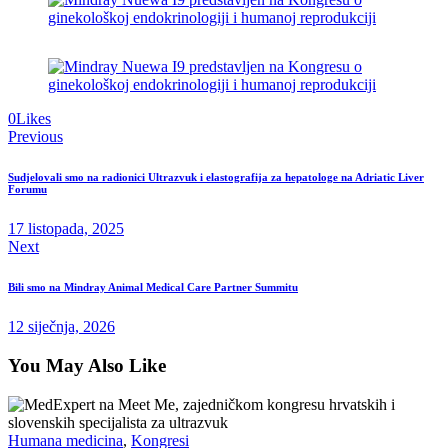
Twitter-
Facebook
Share-
Copy
0
Likes
new
email
URL
Previous
Navigacija
to
objava
clipboard
Sudjelovali smo na radionici Ultrazvuk i elastografija za hepatologe na Adriatic Liver
Forumu
17 listopada, 2025
Next
Bili smo na Mindray Animal Medical Care Partner Summitu
12 siječnja, 2026
You May Also Like
Humana medicina
,
Kongresi