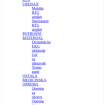
UREĐAJI
Mobilni
RTG
uređaji
Stacionarni
RTG
uređaji
POTROŠNI
MATERIJAL
Dezinfekcija
EKG
elektrode
Gel
za
ultrazvuk
Termo
papir
OSTALA
MEDICINSKA
OPREMA
Oprema
za
ob/gyn
Oprema