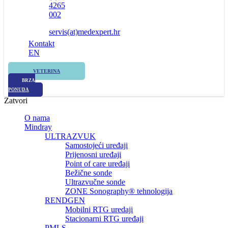
4265
002
servis(at)medexpert.hr
Kontakt
EN
VETERINA
BRZA
PONUDA
Zatvori
O nama
Mindray
ULTRAZVUK
Samostojeći uređaji
Prijenosni uređaji
Point of care uređaji
Bežične sonde
Ultrazvučne sonde
ZONE Sonography® tehnologija
RENDGEN
Mobilni RTG uredaji
Stacionarni RTG uređaji
PMLS