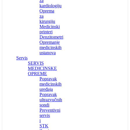
za
kardiologiju
Oprema
za
kirurgiju
Medicinski
printeri
Denzitometri
Opremanje
medicinskih
ustanova
Servis
SERVIS
MEDICINSKE
OPREME
Popravak
medicinskih
uređaja
Popravak
ultrazvučnih
sondi
Preventivni
servis
i
STK