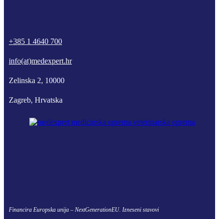
phone
mail-
facebook
linkedin
youtube
empty
+385 1 4640 700
info(at)medexpert.hr
Zelinska 2, 10000
Zagreb, Hrvatska
Financira Europska unija – NextGenerationEU. Izneseni stavovi