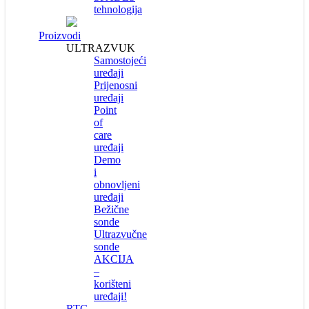
tehnologija
Proizvodi
ULTRAZVUK
Samostojeći
uređaji
Prijenosni
uređaji
Point
of
care
uređaji
Demo
i
obnovljeni
uređaji
Bežične
sonde
Ultrazvučne
sonde
AKCIJA
–
korišteni
uređaji!
RTG