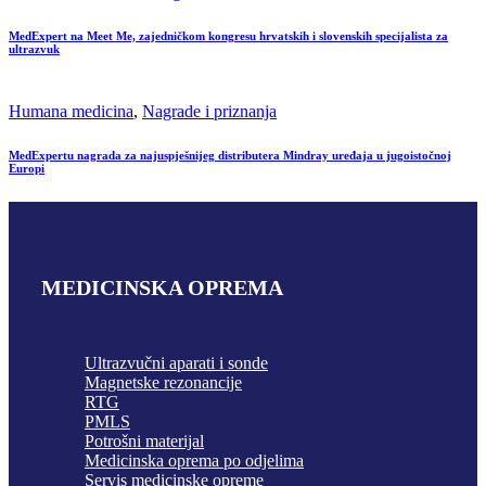
MedExpert na Meet Me, zajedničkom kongresu hrvatskih i slovenskih specijalista za
ultrazvuk
Humana medicina
,
Nagrade i priznanja
MedExpertu nagrada za najuspješnijeg distributera Mindray uređaja u jugoistočnoj
Europi
MEDICINSKA OPREMA
Ultrazvučni aparati i sonde
Magnetske rezonancije
RTG
PMLS
Potrošni materijal
Medicinska oprema po odjelima
Servis medicinske opreme