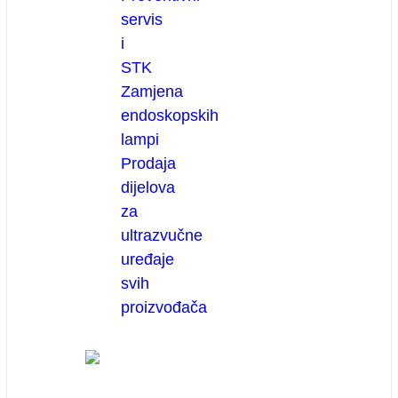
servis
i
STK
Zamjena
endoskopskih
lampi
Prodaja
dijelova
za
ultrazvučne
uređaje
svih
proizvođača