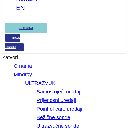
EN
VETERINA
BRZA
PONUDA
Zatvori
O nama
Mindray
ULTRAZVUK
Samostojeći uređaji
Prijenosni uređaji
Point of care uređaji
Bežične sonde
Ultrazvučne sonde