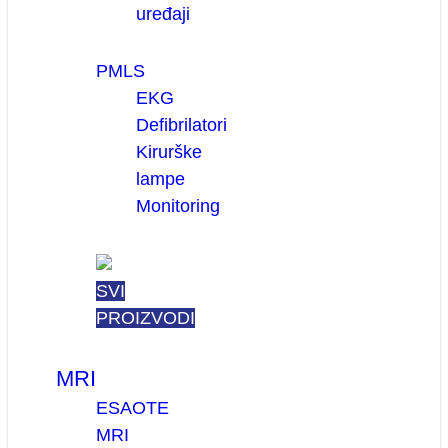
uređaji
PMLS
EKG
Defibrilatori
Kirurške
lampe
Monitoring
SVI
PROIZVODI
MRI
ESAOTE
MRI