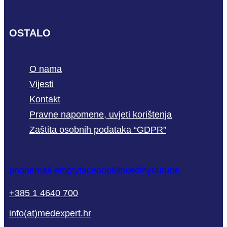
OSTALO
O nama
Vijesti
Kontakt
Pravne napomene, uvjeti korištenja
Zaštita osobnih podataka “GDPR”
phone
mail-empty
facebook
linkedin
youtube
+385 1 4640 700
info(at)medexpert.hr