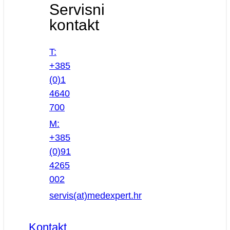
Servisni
kontakt
T:
+385
(0)1
4640
700
M:
+385
(0)91
4265
002
servis(at)medexpert.hr
Kontakt