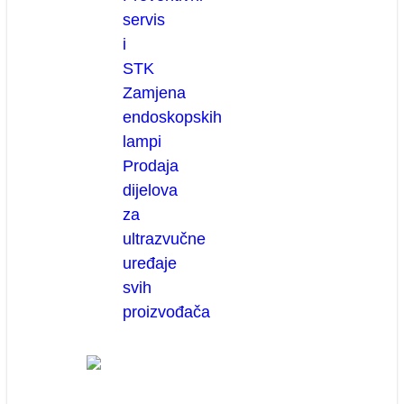
servis
i
STK
Zamjena
endoskopskih
lampi
Prodaja
dijelova
za
ultrazvučne
uređaje
svih
proizvođača