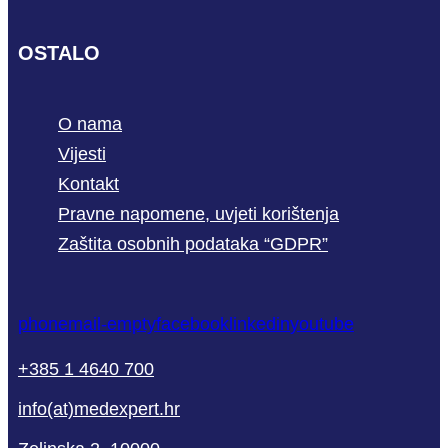
OSTALO
O nama
Vijesti
Kontakt
Pravne napomene, uvjeti korištenja
Zaštita osobnih podataka “GDPR”
phone
mail-empty
facebook
linkedin
youtube
+385 1 4640 700
info(at)medexpert.hr