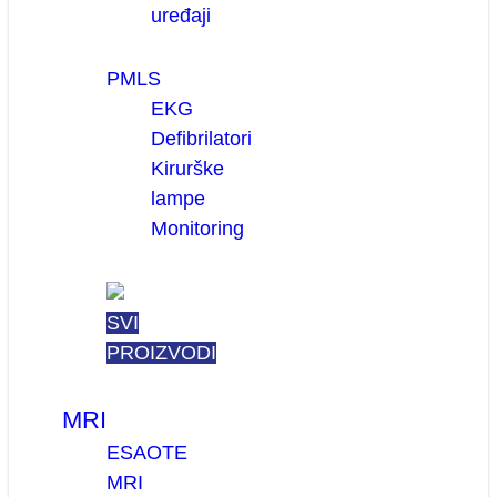
uređaji
PMLS
EKG
Defibrilatori
Kirurške
lampe
Monitoring
SVI
PROIZVODI
MRI
ESAOTE
MRI