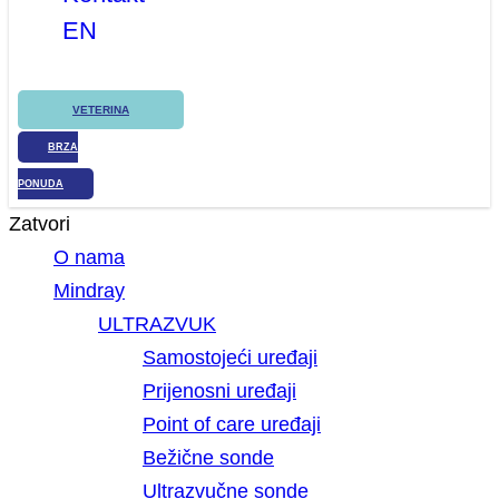
EN
VETERINA
BRZA
PONUDA
Zatvori
O nama
Mindray
ULTRAZVUK
Samostojeći uređaji
Prijenosni uređaji
Point of care uređaji
Bežične sonde
Ultrazvučne sonde