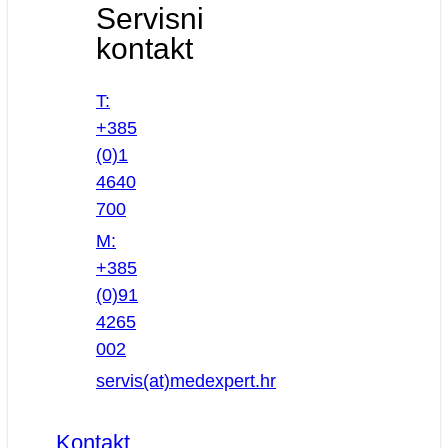
Servisni
kontakt
T:
+385
(0)1
4640
700
M:
+385
(0)91
4265
002
servis(at)medexpert.hr
Kontakt