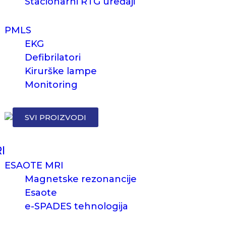
Stacionarni RTG uređaji
PMLS
EKG
Defibrilatori
Kirurške lampe
Monitoring
SVI PROIZVODI
I
ESAOTE MRI
Magnetske rezonancije
Esaote
e-SPADES tehnologija