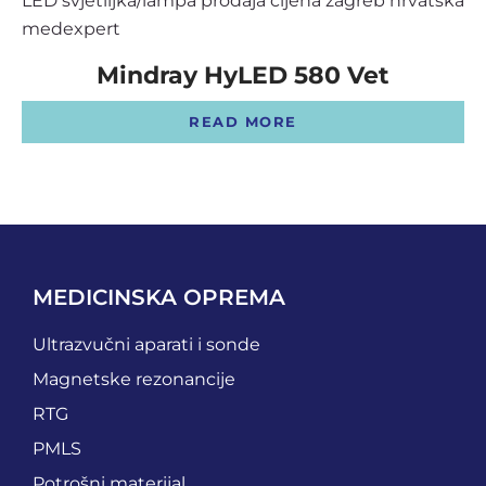
OSTALI UREĐAJI I OPREMA
Mindray HyLED 580 Vet
POTROŠNI MATERIJAL
READ MORE
DALJE
MEDICINSKA OPREMA
Ultrazvučni aparati i sonde
Magnetske rezonancije
RTG
PMLS
Potrošni materijal