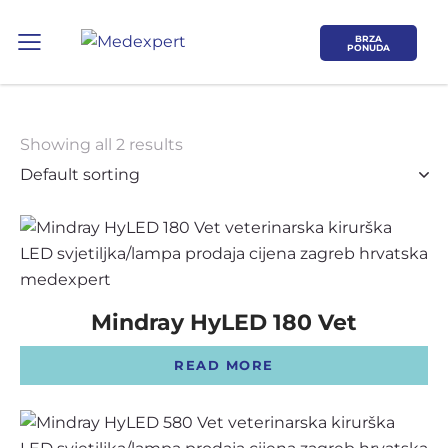
BRZA
PONUDA
Showing all 2 results
Koje područje opreme Vas zanima?
ULTRAZVUK
Mindray HyLED 180 Vet
RTG, DENZITOMETAR, MAMOGRAF, I
DR.
READ MORE
SERVIS