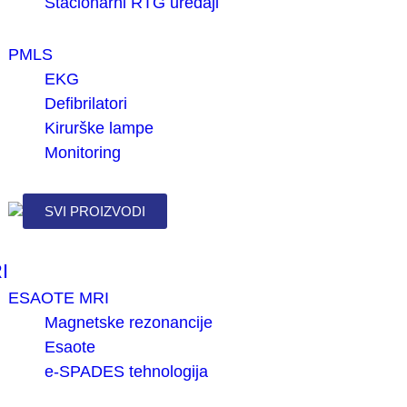
Stacionarni RTG uređaji
PMLS
EKG
Defibrilatori
Kirurške lampe
Monitoring
SVI PROIZVODI
I
ESAOTE MRI
Magnetske rezonancije
Esaote
e-SPADES tehnologija