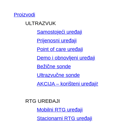
Proizvodi
ULTRAZVUK
Samostojeći uređaji
Prijenosni uređaji
Point of care uređaji
Demo i obnovljeni uređaji
Bežične sonde
Ultrazvučne sonde
AKCIJA – korišteni uređaji!
RTG UREĐAJI
Mobilni RTG uređaji
Stacionarni RTG uređaji