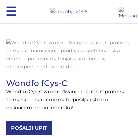
☰
Mindray Animal Medical
MRI
Proizvodi
Servis
Kontakt
Wondfo fCys-C
EN
Wondfo fCys-C za određivanje cistatin C proteina
za mačke – naruči odmah i pošiljka stiže u
najkraćem mogućem roku!
POŠALJI UPIT
+385 (0)1 4640 700