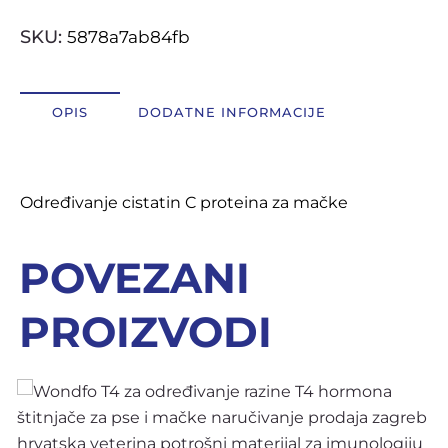
info(at)medexpert.hr
SKU:
5878a7ab84fb
OPIS
DODATNE INFORMACIJE
Opis
Određivanje cistatin C proteina za mačke
POVEZANI
PROIZVODI