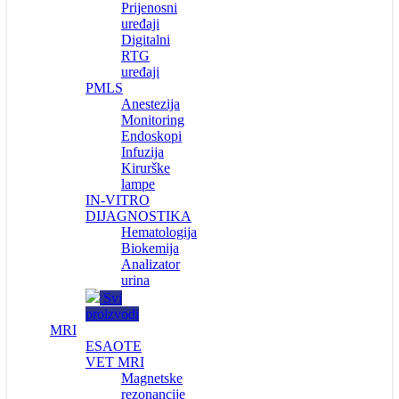
Prijenosni
uređaji
Digitalni
RTG
uređaji
PMLS
Anestezija
Monitoring
Endoskopi
Infuzija
Kirurške
lampe
IN-VITRO
DIJAGNOSTIKA
Hematologija
Biokemija
Analizator
urina
Svi
proizvodi
MRI
ESAOTE
VET MRI
Magnetske
rezonancije