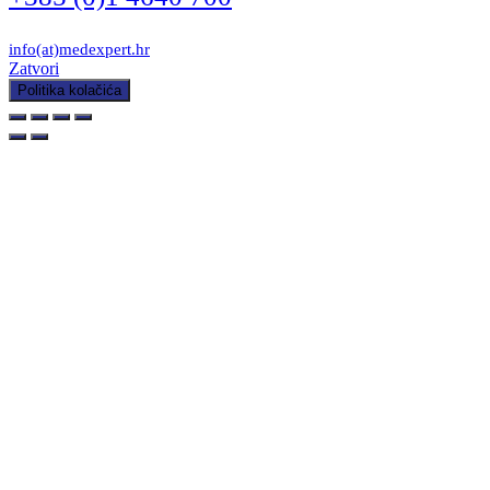
info(at)medexpert.hr
Zatvori
Politika kolačića