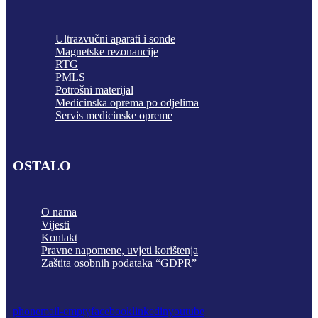
Ultrazvučni aparati i sonde
Magnetske rezonancije
RTG
PMLS
Potrošni materijal
Medicinska oprema po odjelima
Servis medicinske opreme
OSTALO
O nama
Vijesti
Kontakt
Pravne napomene, uvjeti korištenja
Zaštita osobnih podataka “GDPR”
phone
mail-empty
facebook
linkedin
youtube