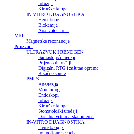
Infuzija
Kirurške lampe
IN-VITRO DIJAGNOSTIKA
Hematologija
Biokemija
Analizator urina
MRI
Magnetske rezonancije
Proizvodi
ULTRAZVUK I RENDGEN
Samostojeći uređaji
Prijenosni uređaji
Digitalni RTG i zaštitna oprema
Bežične sonde
PMLS
Anestezija
Monitoring
Endoskopi
Infuzija
Kirurške lampe
Stomatološki uređaji
Dodatna veterinarska oprema
IN-VITRO DIJAGNOSTIKA
Hematologija
Imunoflourescencija