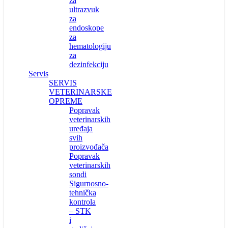
za
ultrazvuk
za
endoskope
za
hematologiju
za
dezinfekciju
Servis
SERVIS
VETERINARSKE
OPREME
Popravak
veterinarskih
uređaja
svih
proizvođača
Popravak
veterinarskih
sondi
Sigurnosno-
tehnička
kontrola
– STK
i