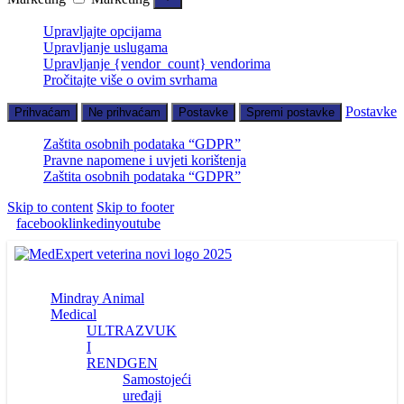
Upravljajte opcijama
Upravljanje uslugama
Upravljanje {vendor_count} vendorima
Pročitajte više o ovim svrhama
Postavke
Prihvaćam
Ne prihvaćam
Postavke
Spremi postavke
Zaštita osobnih podataka “GDPR”
Pravne napomene i uvjeti korištenja
Zaštita osobnih podataka “GDPR”
Skip to content
Skip to footer
facebook
linkedin
youtube
Mindray Animal
Medical
ULTRAZVUK
I
RENDGEN
Samostojeći
uređaji