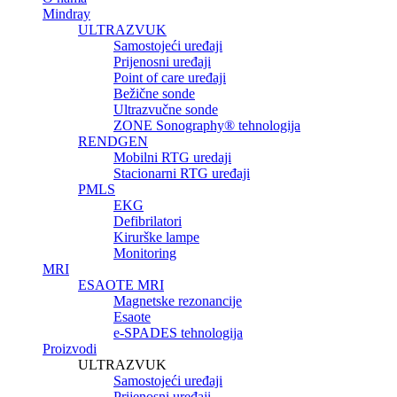
Mindray
ULTRAZVUK
Samostojeći uređaji
Prijenosni uređaji
Point of care uređaji
Bežične sonde
Ultrazvučne sonde
ZONE Sonography® tehnologija
RENDGEN
Mobilni RTG uredaji
Stacionarni RTG uređaji
PMLS
EKG
Defibrilatori
Kirurške lampe
Monitoring
MRI
ESAOTE MRI
Magnetske rezonancije
Esaote
e-SPADES tehnologija
Proizvodi
ULTRAZVUK
Samostojeći uređaji
Prijenosni uređaji