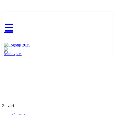
☰
Zatvori
O nama