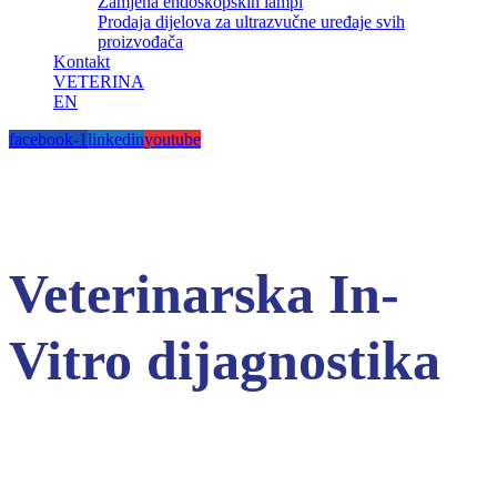
Zamjena endoskopskih lampi
Prodaja dijelova za ultrazvučne uređaje svih
proizvođača
Kontakt
VETERINA
EN
facebook-1
linkedin
youtube
Veterinarska In-
Vitro dijagnostika