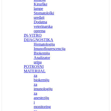
Kirurške
lampe
Stomatološki
uređaji
Dodatna
veterinarska
oprema
IN-VITRO
DIJAGNOSTIKA
Hematologija
Imunoflourescencija
Biokemija
Analizator
urina
POTROŠNI
MATERIJAL
za
biokemiju
za
imunologiju
za
anesteziju
i
monitoring