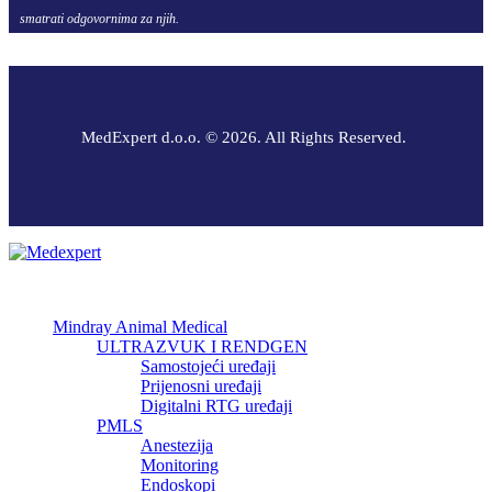
smatrati odgovornima za njih.
MedExpert d.o.o. © 2026. All Rights Reserved.
Mindray Animal Medical
ULTRAZVUK I RENDGEN
Samostojeći uređaji
Prijenosni uređaji
Digitalni RTG uređaji
PMLS
Anestezija
Monitoring
Endoskopi