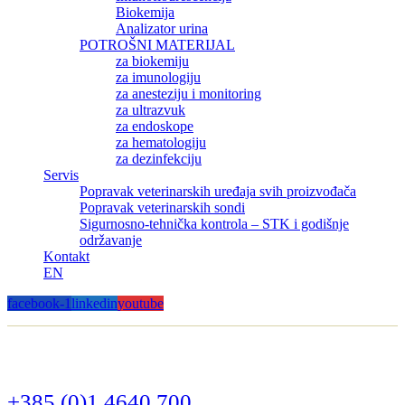
Biokemija
Analizator urina
POTROŠNI MATERIJAL
za biokemiju
za imunologiju
za anesteziju i monitoring
za ultrazvuk
za endoskope
za hematologiju
za dezinfekciju
Servis
Popravak veterinarskih uređaja svih proizvođača
Popravak veterinarskih sondi
Sigurnosno-tehnička kontrola – STK i godišnje
održavanje
Kontakt
EN
facebook-1
linkedin
youtube
+385 (0)1 4640 700