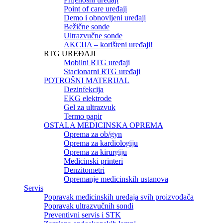
Point of care uređaji
Demo i obnovljeni uređaji
Bežične sonde
Ultrazvučne sonde
AKCIJA – korišteni uređaji!
RTG UREĐAJI
Mobilni RTG uređaji
Stacionarni RTG uređaji
POTROŠNI MATERIJAL
Dezinfekcija
EKG elektrode
Gel za ultrazvuk
Termo papir
OSTALA MEDICINSKA OPREMA
Oprema za ob/gyn
Oprema za kardiologiju
Oprema za kirurgiju
Medicinski printeri
Denzitometri
Opremanje medicinskih ustanova
Servis
Popravak medicinskih uređaja svih proizvođača
Popravak ultrazvučnih sondi
Preventivni servis i STK