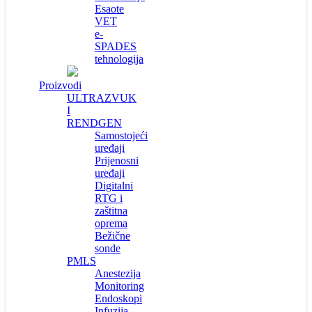
Esaote
VET
e-
SPADES
tehnologija
Proizvodi
ULTRAZVUK
I
RENDGEN
Samostojeći
uređaji
Prijenosni
uređaji
Digitalni
RTG i
zaštitna
oprema
Bežične
sonde
PMLS
Anestezija
Monitoring
Endoskopi
Infuzija