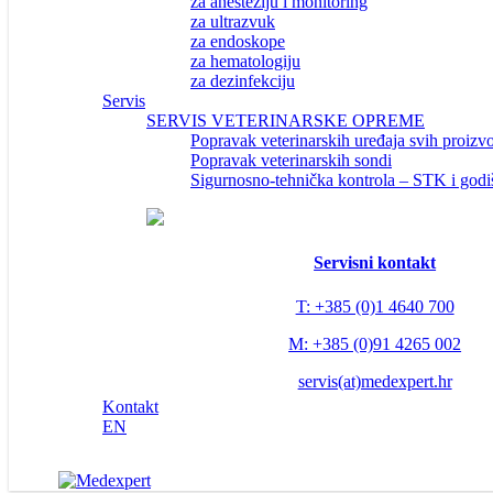
za anesteziju i monitoring
za ultrazvuk
za endoskope
za hematologiju
za dezinfekciju
Servis
SERVIS VETERINARSKE OPREME
Popravak veterinarskih uređaja svih proizv
Popravak veterinarskih sondi
Sigurnosno-tehnička kontrola – STK i godi
Servisni kontakt
T: +385 (0)1 4640 700
M: +385 (0)91 4265 002
servis(at)medexpert.hr
Kontakt
EN