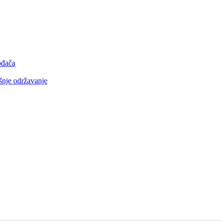
ođača
šnje održavanje