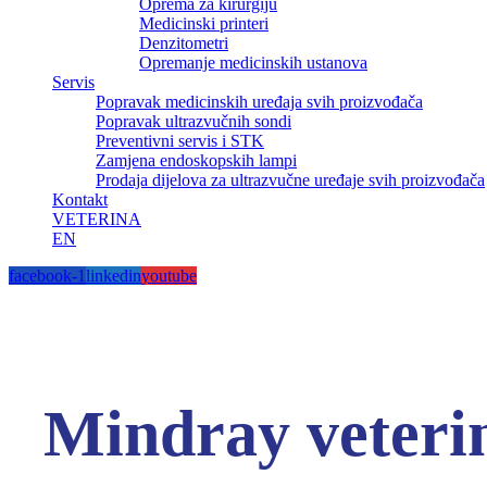
Oprema za kirurgiju
Medicinski printeri
Denzitometri
Opremanje medicinskih ustanova
Servis
Popravak medicinskih uređaja svih proizvođača
Popravak ultrazvučnih sondi
Preventivni servis i STK
Zamjena endoskopskih lampi
Prodaja dijelova za ultrazvučne uređaje svih proizvođača
Kontakt
VETERINA
EN
facebook-1
linkedin
youtube
Mindray veterin