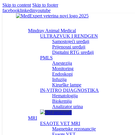
Skip to content
Skip to footer
facebook
linkedin
youtube
Mindray Animal Medical
ULTRAZVUK I RENDGEN
Samostojeći uređaji
Prijenosni uređaji
Digitalni RTG uređaji
PMLS
Anestezija
Monitoring
Endoskopi
Infuzija
Kirurške lampe
IN-VITRO DIJAGNOSTIKA
Hematologija
Biokemija
Analizator urina
Svi proizvodi
MRI
ESAOTE VET MRI
Magnetske rezonancije
Esaote VET