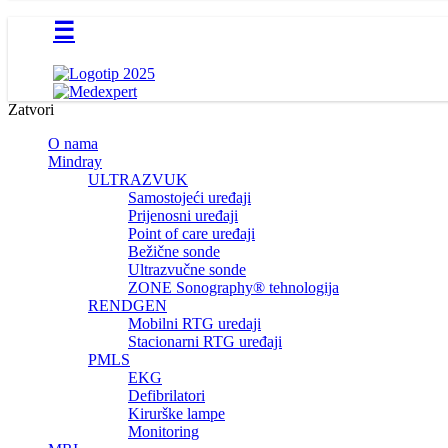
☰
Zatvori
O nama
Mindray
ULTRAZVUK
Samostojeći uređaji
Prijenosni uređaji
Point of care uređaji
Bežične sonde
Ultrazvučne sonde
ZONE Sonography® tehnologija
RENDGEN
Mobilni RTG uredaji
Stacionarni RTG uređaji
PMLS
EKG
Defibrilatori
Kirurške lampe
Monitoring