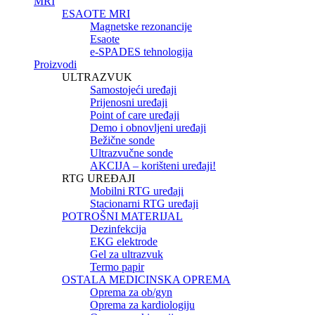
MRI
ESAOTE MRI
Magnetske rezonancije
Esaote
e-SPADES tehnologija
Proizvodi
ULTRAZVUK
Samostojeći uređaji
Prijenosni uređaji
Point of care uređaji
Demo i obnovljeni uređaji
Bežične sonde
Ultrazvučne sonde
AKCIJA – korišteni uređaji!
RTG UREĐAJI
Mobilni RTG uređaji
Stacionarni RTG uređaji
POTROŠNI MATERIJAL
Dezinfekcija
EKG elektrode
Gel za ultrazvuk
Termo papir
OSTALA MEDICINSKA OPREMA
Oprema za ob/gyn
Oprema za kardiologiju