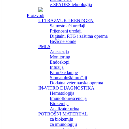
e-SPADES tehnologija
Proizvodi
ULTRAZVUK I RENDGEN
Samostojeći uređaji
Prijenosni uređaji
Digitalni RTG i zaštitna oprema
Bežične sonde
PMLS
Anestezija
Monitoring
Endoskopi
Infuzija
Kirurške lampe
Stomatološki uređaji
Dodatna veterinarska oprema
IN-VITRO DIJAGNOSTIKA
Hematologija
Imunoflourescencija
Biokemija
Analizator urina
POTROŠNI MATERIJAL
za biokemiju
za imunologiju