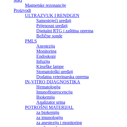
MRI
Magnetske rezonancije
Proizvodi
ULTRAZVUK I RENDGEN
Samostojeći uređaji
Prijenosni uređaji
Digitalni RTG i zaštitna oprema
Bežične sonde
PMLS
Anestezija
Monitoring
Endoskopi
Infuzija
Kirurške lampe
Stomatološki uređaji
Dodatna veterinarska oprema
IN-VITRO DIJAGNOSTIKA
Hematologija
Imunoflourescencija
Biokemija
Analizator urina
POTROŠNI MATERIJAL
za biokemiju
za imunologiju
za anesteziju i monitoring