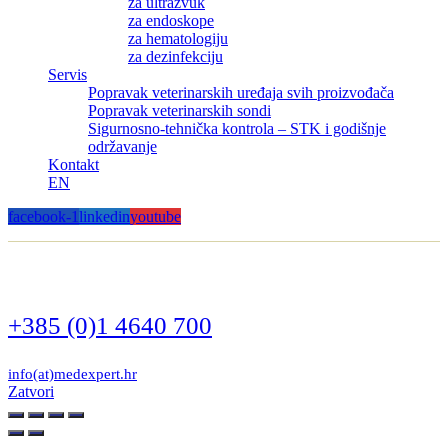
za ultrazvuk
za endoskope
za hematologiju
za dezinfekciju
Servis
Popravak veterinarskih uređaja svih proizvođača
Popravak veterinarskih sondi
Sigurnosno-tehnička kontrola – STK i godišnje
održavanje
Kontakt
EN
facebook-1
linkedin
youtube
+385 (0)1 4640 700
info(at)medexpert.hr
Zatvori