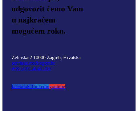
odgovorit ćemo Vam
u najkraćem
mogućem roku.
Zelinska 2
10000 Zagreb, Hrvatska
servis(at)medexpert.hr
+385 (0)1 4640 700
facebook-1
linkedin
youtube