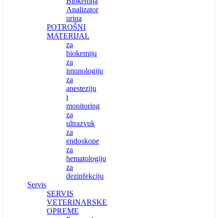
Biokemija
Analizator
urina
POTROŠNI
MATERIJAL
za
biokemiju
za
imunologiju
za
anesteziju
i
monitoring
za
ultrazvuk
za
endoskope
za
hematologiju
za
dezinfekciju
Servis
SERVIS
VETERINARSKE
OPREME