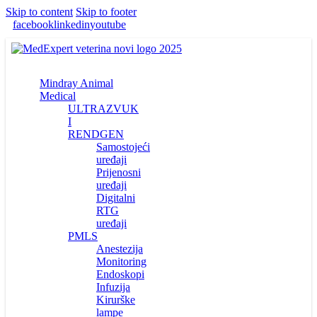
Skip to content
Skip to footer
facebook
linkedin
youtube
Mindray Animal
Medical
ULTRAZVUK
I
RENDGEN
Samostojeći
uređaji
Prijenosni
uređaji
Digitalni
RTG
uređaji
PMLS
Anestezija
Monitoring
Endoskopi
Infuzija
Kirurške
lampe