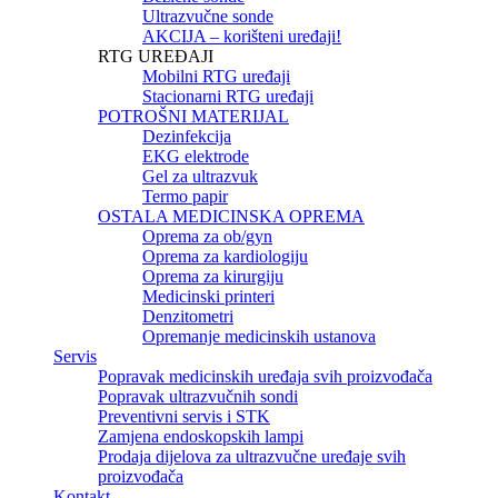
Ultrazvučne sonde
AKCIJA – korišteni uređaji!
RTG UREĐAJI
Mobilni RTG uređaji
Stacionarni RTG uređaji
POTROŠNI MATERIJAL
Dezinfekcija
EKG elektrode
Gel za ultrazvuk
Termo papir
OSTALA MEDICINSKA OPREMA
Oprema za ob/gyn
Oprema za kardiologiju
Oprema za kirurgiju
Medicinski printeri
Denzitometri
Opremanje medicinskih ustanova
Servis
Popravak medicinskih uređaja svih proizvođača
Popravak ultrazvučnih sondi
Preventivni servis i STK
Zamjena endoskopskih lampi
Prodaja dijelova za ultrazvučne uređaje svih
proizvođača
Kontakt