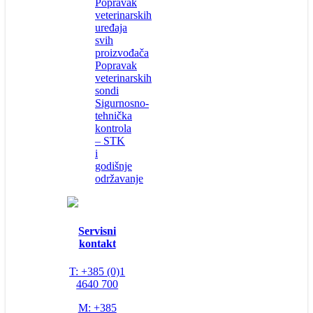
Popravak
veterinarskih
uređaja
svih
proizvođača
Popravak
veterinarskih
sondi
Sigurnosno-
tehnička
kontrola
– STK
i
godišnje
održavanje
Servisni
kontakt
T: +385 (0)1
4640 700
M: +385