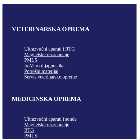
VETERINARSKA OPREMA
Ultrazvučni aparati i RTG
Magnetske rezonancije
PMLS
In-Vitro dijagnostika
Potrošni materijal
Servis veterinarske opreme
MEDICINSKA OPREMA
Ultrazvučni aparati i sonde
Magnetske rezonancije
RTG
PMLS