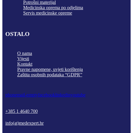
Potrošni materijal
Medicinska oprema po odjelima
Servis medicinske opreme
OSTALO
O nama
Vijesti
Kontakt
Pravne napomene, uvjeti korištenja
Zaštita osobnih podataka “GDPR”
phone
mail-empty
facebook
linkedin
youtube
+385 1 4640 700
info(at)medexpert.hr