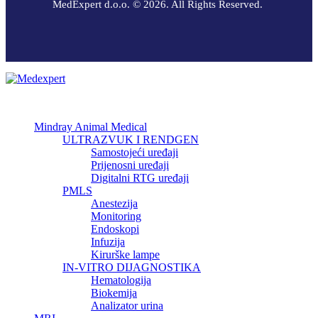
MedExpert d.o.o. © 2026. All Rights Reserved.
Mindray Animal Medical
ULTRAZVUK I RENDGEN
Samostojeći uređaji
Prijenosni uređaji
Digitalni RTG uređaji
PMLS
Anestezija
Monitoring
Endoskopi
Infuzija
Kirurške lampe
IN-VITRO DIJAGNOSTIKA
Hematologija
Biokemija
Analizator urina