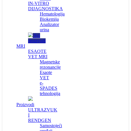
IN-VITRO
DIJAGNOSTIKA
Hematologija
Biokemija
Analizator
urina
Svi
proizvodi
MRI
ESAOTE
VET MRI
Magnetske
rezonancije
Esaote
VET
e-
SPADES
tehnologija
Proizvodi
ULTRAZVUK
I
RENDGEN
Samostojeći
uređaji