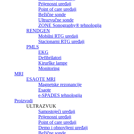
Prijenosni uređaji
Point of care uređaji
Bežične sonde
Ultrazvučne sonde
ZONE Sonography® tehnologija
RENDGEN
Mobilni RTG uredaji
Stacionarni RTG uređaji
PMLS
EKG
Defibrilatori
Kirurške lampe
Monitoring
MRI
ESAOTE MRI
Magnetske rezonancije
Esaote
e-SPADES tehnologija
Proizvodi
ULTRAZVUK
Samostojeći uređaji
Prijenosni uređaji
Point of care uređaji
Demo i obnovljeni uređaji
Bežične sonde