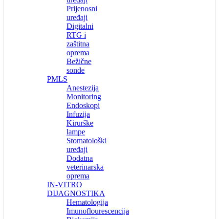
Prijenosni
uređaji
Digitalni
RTG i
zaštitna
oprema
Bežične
sonde
PMLS
Anestezija
Monitoring
Endoskopi
Infuzija
Kirurške
lampe
Stomatološki
uređaji
Dodatna
veterinarska
oprema
IN-VITRO
DIJAGNOSTIKA
Hematologija
Imunoflourescencija