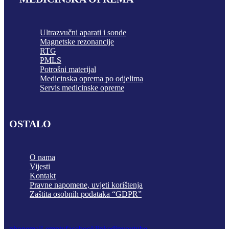
Ultrazvučni aparati i sonde
Magnetske rezonancije
RTG
PMLS
Potrošni materijal
Medicinska oprema po odjelima
Servis medicinske opreme
OSTALO
O nama
Vijesti
Kontakt
Pravne napomene, uvjeti korištenja
Zaštita osobnih podataka “GDPR”
phone
mail-empty
facebook
linkedin
youtube