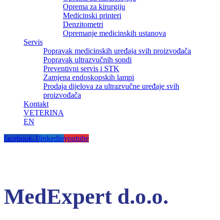
Oprema za kirurgiju
Medicinski printeri
Denzitometri
Opremanje medicinskih ustanova
Servis
Popravak medicinskih uređaja svih proizvođača
Popravak ultrazvučnih sondi
Preventivni servis i STK
Zamjena endoskopskih lampi
Prodaja dijelova za ultrazvučne uređaje svih
proizvođača
Kontakt
VETERINA
EN
facebook-1
linkedin
youtube
MedExpert d.o.o.