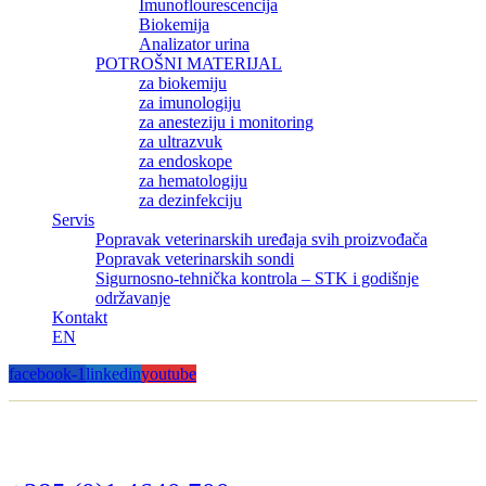
Imunoflourescencija
Biokemija
Analizator urina
POTROŠNI MATERIJAL
za biokemiju
za imunologiju
za anesteziju i monitoring
za ultrazvuk
za endoskope
za hematologiju
za dezinfekciju
Servis
Popravak veterinarskih uređaja svih proizvođača
Popravak veterinarskih sondi
Sigurnosno-tehnička kontrola – STK i godišnje
održavanje
Kontakt
EN
facebook-1
linkedin
youtube