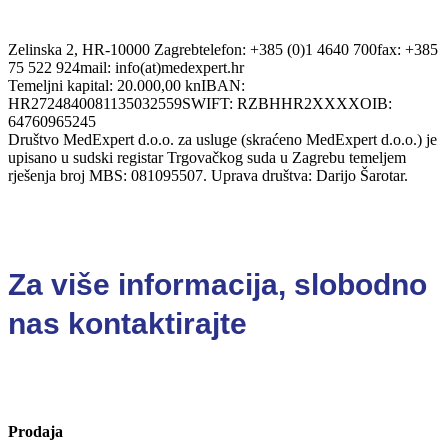
Zelinska 2, HR-10000 Zagreb
telefon: +385 (0)1 4640 700
fax: +385
75 522 924
mail: info(at)medexpert.hr
Temeljni kapital: 20.000,00 kn
IBAN:
HR2724840081135032559
SWIFT: RZBHHR2XXXX
OIB:
64760965245
Društvo MedExpert d.o.o. za usluge (skraćeno MedExpert d.o.o.) je
upisano u sudski registar Trgovačkog suda u Zagrebu temeljem
rješenja broj MBS: 081095507. Uprava društva: Darijo Šarotar.
Za više informacija, slobodno
nas kontaktirajte
Prodaja