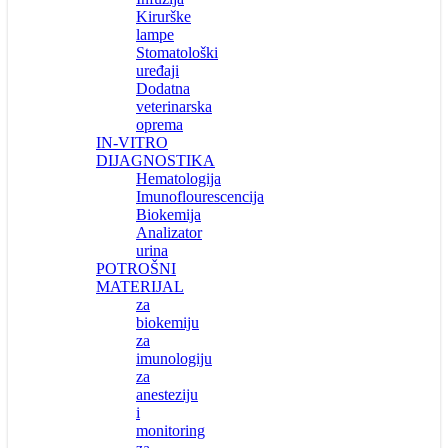
Kirurške
lampe
Stomatološki
uređaji
Dodatna
veterinarska
oprema
IN-VITRO
DIJAGNOSTIKA
Hematologija
Imunoflourescencija
Biokemija
Analizator
urina
POTROŠNI
MATERIJAL
za
biokemiju
za
imunologiju
za
anesteziju
i
monitoring