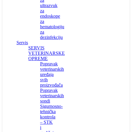
za
ultrazvuk
za
endoskope
za
hematologiju
za
dezinfekciju
Servis
SERVIS
VETERINARSKE
OPREME
Popravak
veterinarskih
uređaja
svih
proizvođača
Popravak
veterinarskih
sondi
Sigurnosno-
tehnička
kontrola
– STK
i