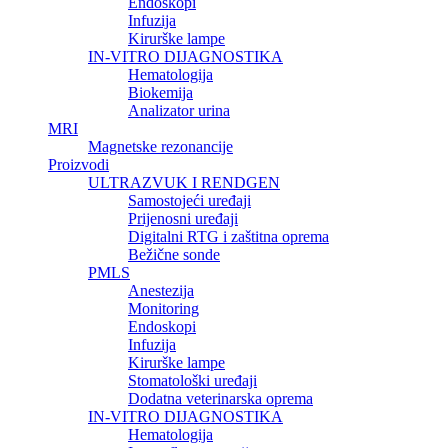
Endoskopi
Infuzija
Kirurške lampe
IN-VITRO DIJAGNOSTIKA
Hematologija
Biokemija
Analizator urina
MRI
Magnetske rezonancije
Proizvodi
ULTRAZVUK I RENDGEN
Samostojeći uređaji
Prijenosni uređaji
Digitalni RTG i zaštitna oprema
Bežične sonde
PMLS
Anestezija
Monitoring
Endoskopi
Infuzija
Kirurške lampe
Stomatološki uređaji
Dodatna veterinarska oprema
IN-VITRO DIJAGNOSTIKA
Hematologija