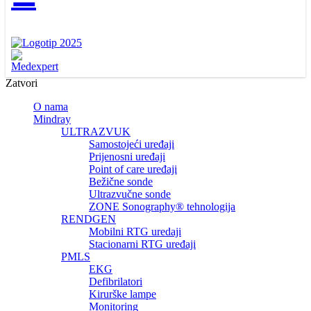
Zatvori
O nama
Mindray
ULTRAZVUK
Samostojeći uređaji
Prijenosni uređaji
Point of care uređaji
Bežične sonde
Ultrazvučne sonde
ZONE Sonography® tehnologija
RENDGEN
Mobilni RTG uredaji
Stacionarni RTG uređaji
PMLS
EKG
Defibrilatori
Kirurške lampe
Monitoring