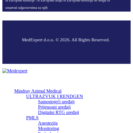
ili Europske komisije. Ni Europska unija ni Europska komisija ne mogu se
smatrati odgovornima za njih.
MedExpert d.o.o. © 2026. All Rights Reserved.
Mindray Animal Medical
ULTRAZVUK I RENDGEN
Samostojeći uređaji
Prijenosni uređaji
Digitalni RTG uređaji
PMLS
Anestezija
Monitoring