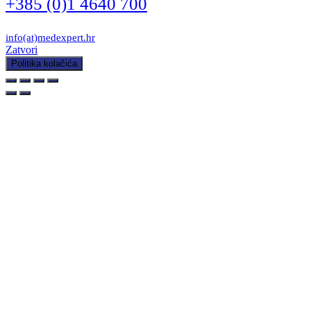
+385 (0)1 4640 700
info(at)medexpert.hr
Zatvori
Politika kolačića