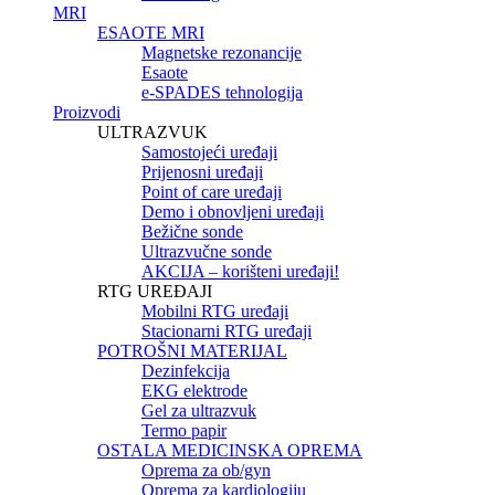
MRI
ESAOTE MRI
Magnetske rezonancije
Esaote
e-SPADES tehnologija
Proizvodi
ULTRAZVUK
Samostojeći uređaji
Prijenosni uređaji
Point of care uređaji
Demo i obnovljeni uređaji
Bežične sonde
Ultrazvučne sonde
AKCIJA – korišteni uređaji!
RTG UREĐAJI
Mobilni RTG uređaji
Stacionarni RTG uređaji
POTROŠNI MATERIJAL
Dezinfekcija
EKG elektrode
Gel za ultrazvuk
Termo papir
OSTALA MEDICINSKA OPREMA
Oprema za ob/gyn
Oprema za kardiologiju