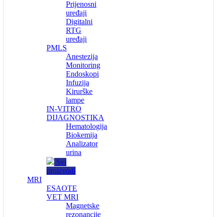
Prijenosni
uređaji
Digitalni
RTG
uređaji
PMLS
Anestezija
Monitoring
Endoskopi
Infuzija
Kirurške
lampe
IN-VITRO
DIJAGNOSTIKA
Hematologija
Biokemija
Analizator
urina
Svi
proizvodi
MRI
ESAOTE
VET MRI
Magnetske
rezonancije