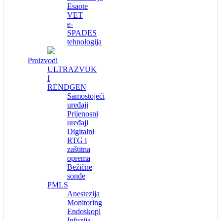
Esaote
VET
e-
SPADES
tehnologija
Proizvodi
ULTRAZVUK
I
RENDGEN
Samostojeći
uređaji
Prijenosni
uređaji
Digitalni
RTG i
zaštitna
oprema
Bežične
sonde
PMLS
Anestezija
Monitoring
Endoskopi
Infuzija