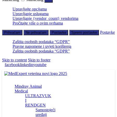
Upravljajte opcijama
Upravljanje uslugama
Upravljanje {vendor_count} vendorima
Pročitajte više o ovim svrhama
Postavke
Prihvaćam
Ne prihvaćam
Postavke
Spremi postavke
Zaštita osobnih podataka “GDPR”
Pravne napomene i uvjeti korištenja
Zaštita osobnih podataka “GDPR”
Skip to content
Skip to footer
facebook
linkedin
youtube
Mindray Animal
Medical
ULTRAZVUK
I
RENDGEN
Samostojeći
uređaji