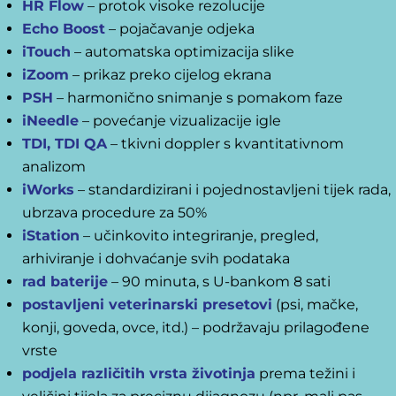
HR Flow
– protok visoke rezolucije
Echo Boost
– pojačavanje odjeka
iTouch
– automatska optimizacija slike
iZoom
– prikaz preko cijelog ekrana
PSH
– harmonično snimanje s pomakom faze
iNeedle
– povećanje vizualizacije igle
TDI, TDI QA
– tkivni doppler s kvantitativnom
analizom
iWorks
– standardizirani i pojednostavljeni tijek rada,
ubrzava procedure za 50%
iStation
– učinkovito integriranje, pregled,
arhiviranje i dohvaćanje svih podataka
rad baterije
– 90 minuta, s U-bankom 8 sati
postavljeni veterinarski presetovi
(psi, mačke,
konji, goveda, ovce, itd.) – podržavaju prilagođene
vrste
podjela različitih vrsta životinja
prema težini i