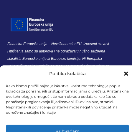
Financira Europska unija – NextGenerationEU. Izneseni stavovi
i mišljenja samo su autorova i ne odražavaju nužno službena
stajališta Europske unije ili Europske komisije. Ni Europska
unija ni Europska komisija ne mogu se smatrati odgovornima za
Politika kolačića
njih.
Kako bismo pružili najbolja iskustva, koristimo tehnologije poput
kolačića za pohranu i/ili pristup informacijama o uređaju. Pristanak na
ove tehnologije omogućit će nam obradu podataka kao što su
MedExpert d.o.o. © 2026. All Rights Reserved.
ponašanje pregledavanja ili jedinstveni ID-ovi na ovoj stranici.
Nepristanak ili povlačenje pristanka može negativno utjecati na
određene značajke i funkcije.
Prihvaćam