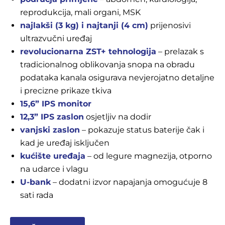
info(at)medexpert.hr
reprodukcija, mali organi, MSK
najlakši (3 kg) i najtanji (4 cm)
prijenosivi
ultrazvučni uređaj
revolucionarna ZST+ tehnologija
– prelazak s
tradicionalnog oblikovanja snopa na obradu
podataka kanala osigurava nevjerojatno detaljne
i precizne prikaze tkiva
15,6” IPS monitor
12,3” IPS zaslon
osjetljiv na dodir
vanjski zaslon
– pokazuje status baterije čak i
kad je uređaj isključen
kućište uređaja
– od legure magnezija, otporno
na udarce i vlagu
U-bank
– dodatni izvor napajanja omogućuje 8
sati rada