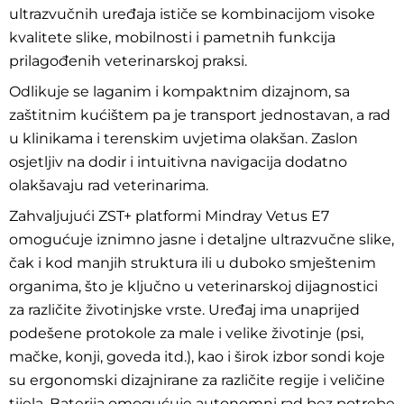
ultrazvučnih uređaja ističe se kombinacijom visoke
kvalitete slike, mobilnosti i pametnih funkcija
prilagođenih veterinarskoj praksi.
Odlikuje se laganim i kompaktnim dizajnom, sa
zaštitnim kućištem pa je transport jednostavan, a rad
u klinikama i terenskim uvjetima olakšan. Zaslon
osjetljiv na dodir i intuitivna navigacija dodatno
olakšavaju rad veterinarima.
Zahvaljujući ZST+ platformi Mindray Vetus E7
omogućuje iznimno jasne i detaljne ultrazvučne slike,
čak i kod manjih struktura ili u duboko smještenim
organima, što je ključno u veterinarskoj dijagnostici
za različite životinjske vrste. Uređaj ima unaprijed
podešene protokole za male i velike životinje (psi,
mačke, konji, goveda itd.), kao i širok izbor sondi koje
su ergonomski dizajnirane za različite regije i veličine
tijela. Baterija omogućuje autonomni rad bez potrebe