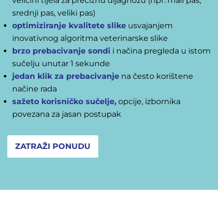
veličini tijela za preciznu dijagnozu (npr. mali pas,
srednji pas, veliki pas)
optimiziranje kvalitete slike
usvajanjem
inovativnog algoritma veterinarske slike
brzo prebacivanje sondi
i načina pregleda u istom
sučelju unutar 1 sekunde
jedan klik za prebacivanje
na često korištene
načine rada
sažeto korisničko sučelje,
opcije, izbornika
povezana za jasan postupak
ZATRAŽI PONUDU