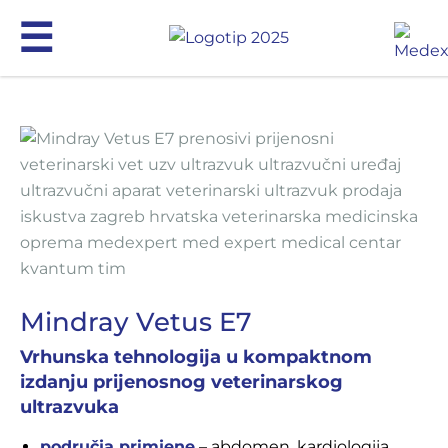
☰
Mindray Animal Medical
MRI
Proizvodi
Servis
Kontakt
EN
Mindray Vetus E7
Vrhunska tehnologija u kompaktnom
izdanju prijenosnog veterinarskog
ultrazvuka
+385 (0)1 4640 700
područja primjene
– abdomen, kardiologija,