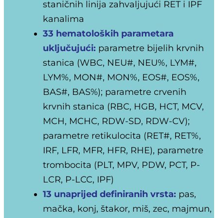
staničnih linija zahvaljujući RET i IPF
kanalima
33 hematoloških parametara
uključujući:
parametre bijelih krvnih
stanica (
WBC, NEU#, NEU%, LYM#,
LYM%, MON#, MON%, EOS#, EOS%,
BAS#, BAS%); parametre crvenih
krvnih stanica (RBC, HGB, HCT, MCV,
MCH, MCHC, RDW-SD, RDW-CV);
parametre retikulocita (RET#, RET%,
IRF, LFR, MFR, HFR, RHE), parametre
trombocita (PLT, MPV, PDW, PCT, P-
LCR, P-LCC, IPF)
13 unaprijed definiranih vrsta:
pas,
mačka, konj, štakor, miš, zec, majmun,