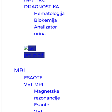
IN-VITRO
DIJAGNOSTIKA
Hematologija
Biokemija
Analizator
urina
Svi
proizvodi
MRI
ESAOTE
VET MRI
Magnetske
rezonancije
Esaote
VET