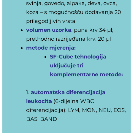
svinja, govedo, alpaka, deva, ovca,
koza – s mogućnošću dodavanja 20
prilagodljivih vrsta
volumen uzorka
:
puna krv
34 µl;
prethodno razrijeđena krv: 20 µl
metode mjerenja:
SF-Cube tehnologija
uključuje tri
komplementarne metode:
1.
automatska diferencijacija
leukocita
(6-dijelna WBC
diferencijacija):
LYM, MON, NEU, EOS,
BAS, BAND