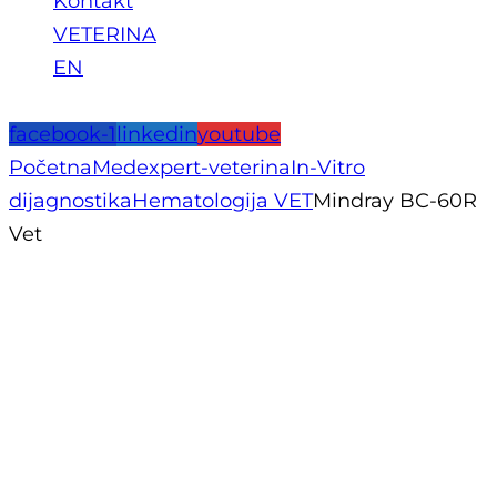
Kontakt
VETERINA
EN
facebook-1
linkedin
youtube
Početna
Medexpert-veterina
In-Vitro
dijagnostika
Hematologija VET
Mindray BC-60R
Vet
TRENUTNO NEDOSTUPNO