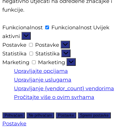
negativno utjecati na određene značajke i
funkcije.
Funkcionalnost
Funkcionalnost
Uvijek
aktivni
Postavke
Postavke
Statistika
Statistika
Marketing
Marketing
Upravljajte opcijama
Upravljanje uslugama
Upravljanje {vendor_count} vendorima
Pročitajte više o ovim svrhama
Prihvaćam
Ne prihvaćam
Postavke
Spremi postavke
Postavke