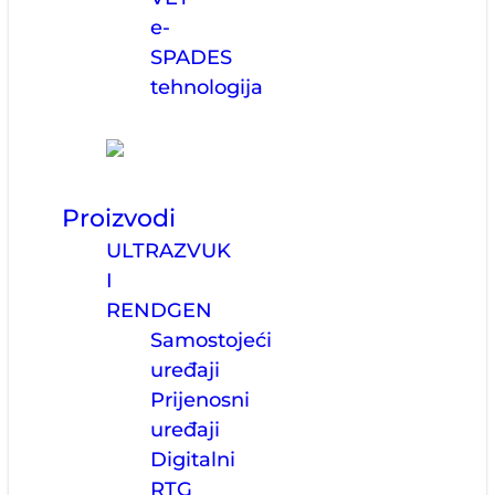
e-
SPADES
tehnologija
Proizvodi
ULTRAZVUK
I
RENDGEN
Samostojeći
uređaji
Prijenosni
uređaji
Digitalni
RTG