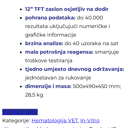
12” TFT zaslon osjetljiv na dodir
pohrana podataka:
do 40.000
rezultata uključujući numeričke i
grafičke informacije
brzina analize:
do 40 uzoraka na sat
mala potrošnja reagensa:
smanjuje
troškove testiranja
tjedno umjesto dnevnog održavanja:
jednostavan za rukovanje
dimenzije i masa:
500x490x450 mm;
28,5 kg
POŠALJI UPIT
Kategorije:
Hematologija VET
,
In-Vitro