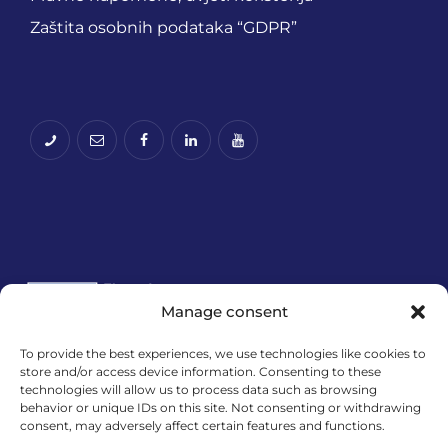
Zaštita osobnih podataka “GDPR”
Manage consent
To provide the best experiences, we use technologies like cookies to
store and/or access device information. Consenting to these
Financira Europska unija – NextGenerationEU.
technologies will allow us to process data such as browsing
Izneseni stavovi i mišljenja samo su autorova i ne
behavior or unique IDs on this site. Not consenting or withdrawing
odražavaju nužno službena stajališta Europske
consent, may adversely affect certain features and functions.
unije ili Europske komisije. Ni Europska unija ni