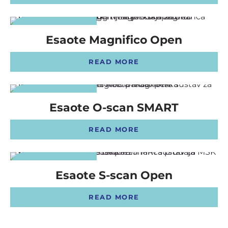
OSTALI UREĐAJI I OPREMA
NEW PRODUCT
Esaote Magnifico Open
POTROŠNI MATERIJAL
READ MORE
DALJE
NEW PRODUCT
Esaote O-scan SMART
READ MORE
NEW PRODUCT
Esaote S-scan Open
READ MORE