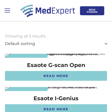
BRZA
PONUDA
Showing all 5 results
Koje područje opreme Vas zanima?
NEW PRODUCT
Esaote G-scan Open
ULTRAZVUK
READ MORE
RTG, DENZITOMETAR, MAMOGRAF, I
DR.
NEW PRODUCT
Esaote I-Genius
SERVIS
READ MORE