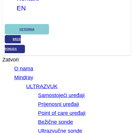
EN
VETERINA
BRZA
PONUDA
Zatvori
O nama
Mindray
ULTRAZVUK
Samostojeći uređaji
Prijenosni uređaji
Point of care uređaji
Bežične sonde
Ultrazvučne sonde