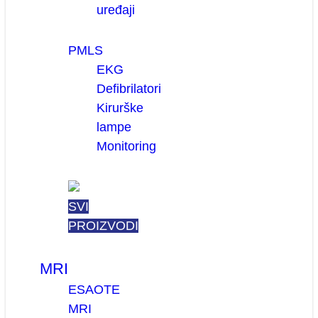
uređaji
PMLS
EKG
Defibrilatori
Kirurške
lampe
Monitoring
SVI
PROIZVODI
MRI
ESAOTE
MRI