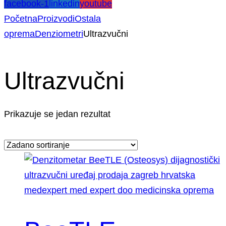
facebook-1
linkedin
youtube
Početna
Proizvodi
Ostala
oprema
Denziometri
Ultrazvučni
Ultrazvučni
Prikazuje se jedan rezultat