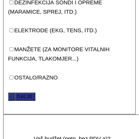
DEZINFEKCIJA SONDI I OPREME
(MARAMICE, SPREJ, ITD.)
ELEKTRODE (EKG, TENS, ITD.)
MANŽETE (ZA MONITORE VITALNIH
FUNKCIJA, TLAKOMJER...)
OSTALO/RAZNO
.
DALJE
Vaš budžet (neto, bez PDV-a)?