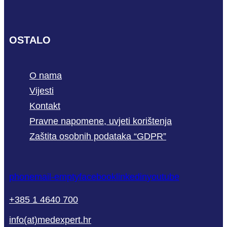
OSTALO
O nama
Vijesti
Kontakt
Pravne napomene, uvjeti korištenja
Zaštita osobnih podataka “GDPR”
phone
mail-empty
facebook
linkedin
youtube
+385 1 4640 700
info(at)medexpert.hr