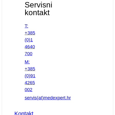
Servisni
kontakt
T:
+385
(0)1
4640
700
M:
+385
(0)91
4265
002
servis(at)medexpert.hr
Kontakt