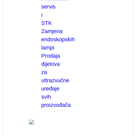
servis
i
STK
Zamjena
endoskopskih
lampi
Prodaja
dijelova
za
ultrazvučne
uređaje
svih
proizvođača