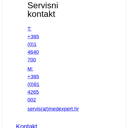
Servisni
kontakt
T:
+385
(0)1
4640
700
M:
+385
(0)91
4265
002
servis(at)medexpert.hr
Kontakt