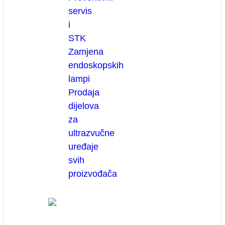
servis
i
STK
Zamjena
endoskopskih
lampi
Prodaja
dijelova
za
ultrazvučne
uređaje
svih
proizvođača