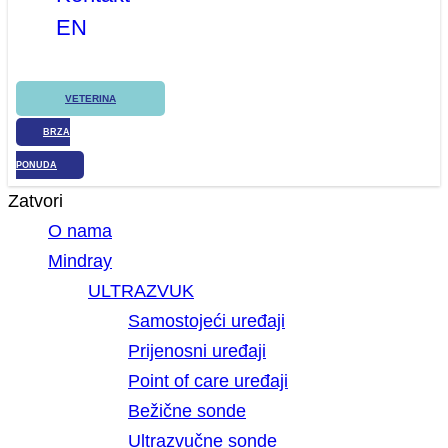
EN
VETERINA
BRZA
PONUDA
Zatvori
O nama
Mindray
ULTRAZVUK
Samostojeći uređaji
Prijenosni uređaji
Point of care uređaji
Bežične sonde
Ultrazvučne sonde