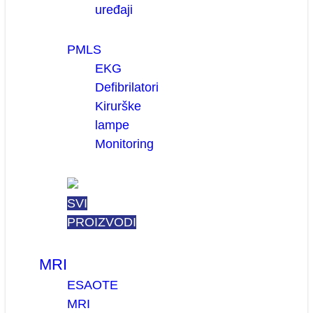
uređaji
PMLS
EKG
Defibrilatori
Kirurške
lampe
Monitoring
SVI
PROIZVODI
MRI
ESAOTE
MRI