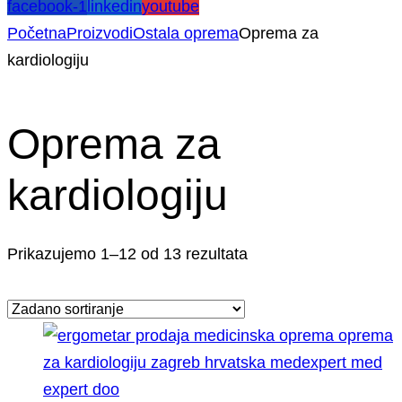
facebook-1
linkedin
youtube
Početna
Proizvodi
Ostala oprema
Oprema za
kardiologiju
Oprema za
kardiologiju
Prikazujemo 1–12 od 13 rezultata