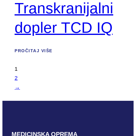
Transkranijalni
dopler TCD IQ
PROČITAJ VIŠE
1
2
→
MEDICINSKA OPREMA