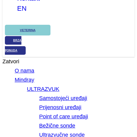
EN
VETERINA
BRZA
PONUDA
Zatvori
O nama
Mindray
ULTRAZVUK
Samostojeći uređaji
Prijenosni uređaji
Point of care uređaji
Bežične sonde
Ultrazvučne sonde