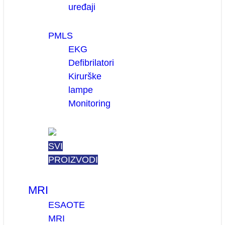
uređaji
PMLS
EKG
Defibrilatori
Kirurške
lampe
Monitoring
SVI
PROIZVODI
MRI
ESAOTE
MRI