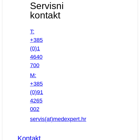
Servisni
kontakt
T:
+385
(0)1
4640
700
M:
+385
(0)91
4265
002
servis(at)medexpert.hr
Kontakt