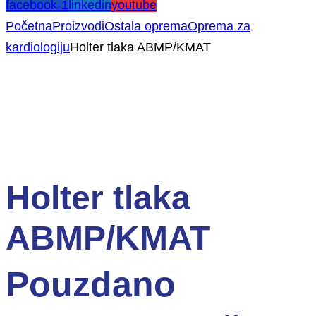
facebook-1
linkedin
youtube
Početna
Proizvodi
Ostala oprema
Oprema za
kardiologiju
Holter tlaka ABMP/KMAT
Holter tlaka
ABMP/KMAT
Pouzdano