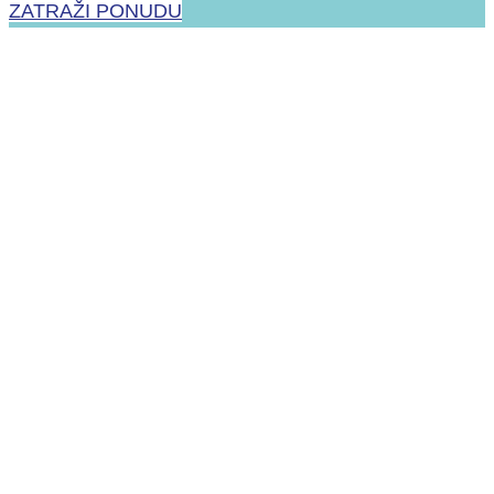
ZATRAŽI PONUDU
Mindray
BeneHeart D30
PROČITAJ VIŠE