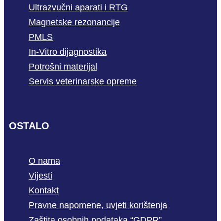
Ultrazvučni aparati i RTG
Magnetske rezonancije
PMLS
In-Vitro dijagnostika
Potrošni materijal
Servis veterinarske opreme
OSTALO
O nama
Vijesti
Kontakt
Pravne napomene, uvjeti korištenja
Zaštita osobnih podataka “GDPR”