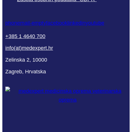
phone
mail-empty
facebook
linkedin
youtube
+385 1 4640 700
info(at)medexpert.hr
Zelinska 2, 10000
Zagreb, Hrvatska