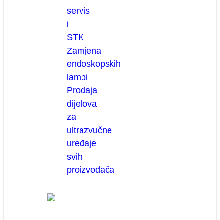
servis
i
STK
Zamjena
endoskopskih
lampi
Prodaja
dijelova
za
ultrazvučne
uređaje
svih
proizvođača