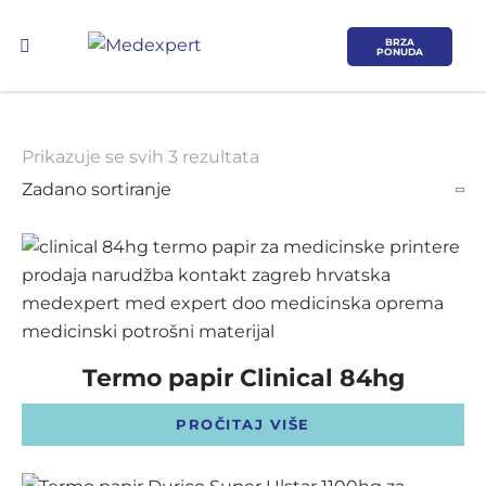
BRZA
PONUDA
Prikazuje se svih 3 rezultata
Koje područje opreme Vas zanima?
ULTRAZVUK
RTG, DENZITOMETAR, MAMOGRAF, I
Termo papir Clinical 84hg
DR.
PROČITAJ VIŠE
SERVIS