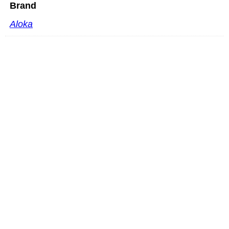
Brand
Aloka
Mindray L13-3m
PROČITAJ VIŠE