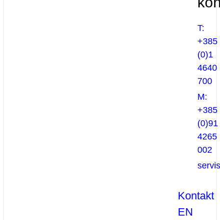
kon
T:
+385
(0)1
4640
700
M:
+385
(0)91
4265
002
servi
Kontakt
EN