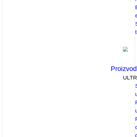
Proizvod
ULT