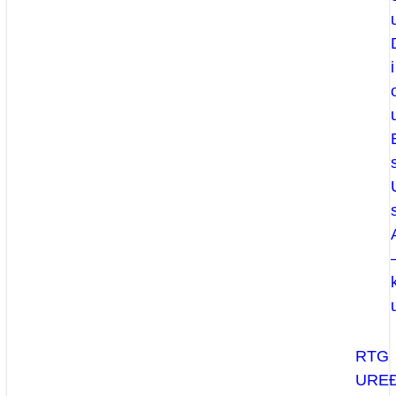
i
RTG
UREĐ