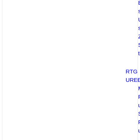
RTG
UREĐ