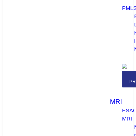
PML
PR
MRI
ESA
MRI