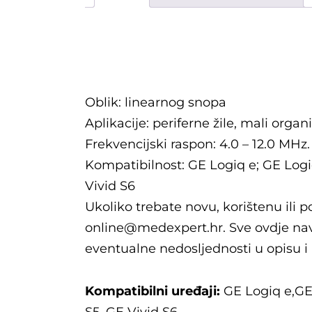
Opis
Oblik: linearnog snopa
Aplikacije: periferne žile, mali organi
Frekvencijski raspon: 4.0 – 12.0 MHz.
Kompatibilnost: GE Logiq e; GE Logiq
Vivid S6
Ukoliko trebate novu, korištenu ili 
online@medexpert.hr. Sve ovdje nav
eventualne nedosljednosti u opisu i
Kompatibilni uređaji:
GE Logiq e,GE 
S5, GE Vivid S6