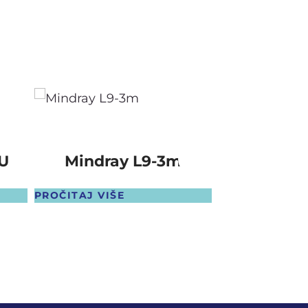
U
Mindray L9-3m
Mindray
PROČITAJ VIŠE
PROČITAJ VIŠ