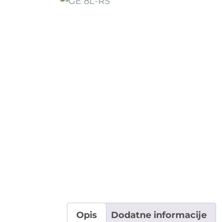
OSTALI UREĐAJI I OPREMA
POTROŠNI MATERIJAL
DALJE
Opis
Dodatne informacije