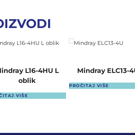
OIZVODI
indray L16-4HU L
Mindray ELC13-4
oblik
PROČITAJ VIŠE
ČITAJ VIŠE