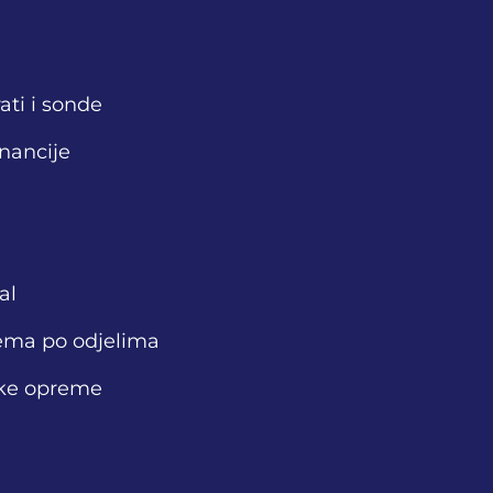
ati i sonde
nancije
al
ema po odjelima
ske opreme