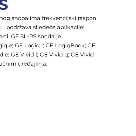
S
nog snopa ima frekvencijski raspon
 i podržava sljedeće aplikacije:
gani. GE 8L-RS sonda je
giq e; GE Logiq i; GE LogiqBook; GE
 e; GE Vivid i; GE Vivid q; GE Vivid
vučnim uređajima.