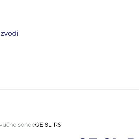
izvodi
 područje opreme Vas zanima?
zvučne sonde
GE 8L-RS