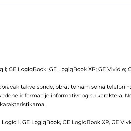
 i; GE LogiqBook; GE LogiqBook XP; GE Vivid e; GE 
popravak takve sonde, obratite nam se na telefon +
edene informacije informativnog su karaktera. N
 karakteristikama.
Logiq i, GE LogiqBook, GE LogiqBook XP, GE Vivid 