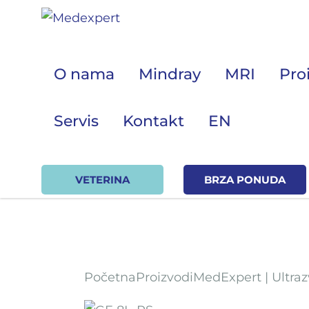
O nama
Mindray
MRI
Pro
Servis
Kontakt
EN
Koje
VETERINA
BRZA PONUDA
ULTRAZVUK
RTG, DENZITOMETAR, MAMOGRAF, I DR.
SERVIS
Početna
Proizvodi
MedExpert | Ultra