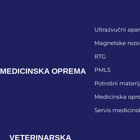
Ultrazvučni apar
Magnetske rezo
RTG
MEDICINSKA OPREMA
PMLS
Potrošni materij
Medicinska opr
Servis medicin
VETERINARSKA