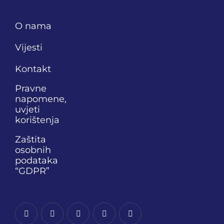
O nama
Vijesti
Kontakt
Pravne
napomene,
uvjeti
korištenja
Zaštita
osobnih
podataka
“GDPR”
phone
mail-
facebook
linkedin
youtube