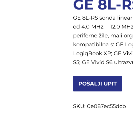
GE 8L-R
GE 8L-RS sonda linear
od 4.0 MHz. – 12.0 MHz.
periferne žile, mali or
kompatibilna s: GE Lo
LogiqBook XP; GE Vivid
S5; GE Vivid S6 ultraz
POŠALJI UPIT
SKU:
0e087ec55dcb