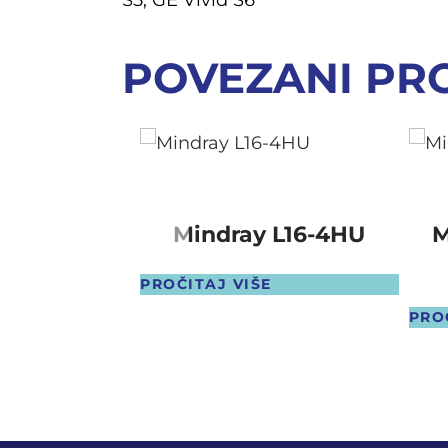
POVEZANI PR
Mindray L16-4HU
M
PROČITAJ VIŠE
PRO