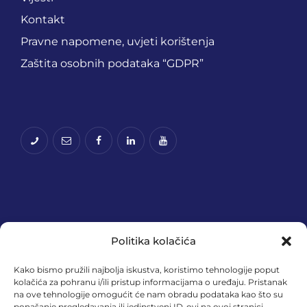
Kontakt
Pravne napomene, uvjeti korištenja
Zaštita osobnih podataka “GDPR”
Politika kolačića
Kako bismo pružili najbolja iskustva, koristimo tehnologije poput
kolačića za pohranu i/ili pristup informacijama o uređaju. Pristanak
na ove tehnologije omogućit će nam obradu podataka kao što su
Financira Europska unija – NextGenerationEU.
ponašanje pregledavanja ili jedinstveni ID-ovi na ovoj stranici.