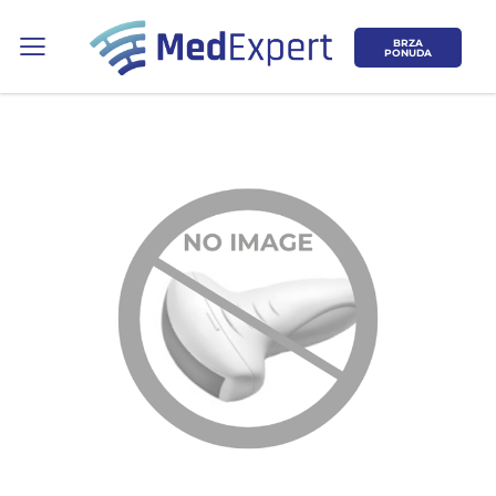
BRZA
PONUDA
Koje područje opreme Vas zanima?
ULTRAZVUK
RTG, DENZITOMETAR, MAMOGRAF, I
DR.
SERVIS