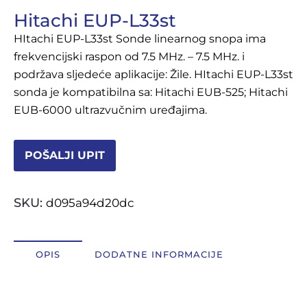
Hitachi EUP-L33st
OSTALI UREĐAJI I OPREMA
HItachi EUP-L33st Sonde linearnog snopa ima
POTROŠNI MATERIJAL
frekvencijski raspon od 7.5 MHz. – 7.5 MHz. i
podržava sljedeće aplikacije: Žile. HItachi EUP-L33st
sonda je kompatibilna sa: Hitachi EUB-525; Hitachi
EUB-6000 ultrazvučnim uređajima.
DALJE
POŠALJI UPIT
SKU:
d095a94d20dc
OPIS
DODATNE INFORMACIJE
Opis