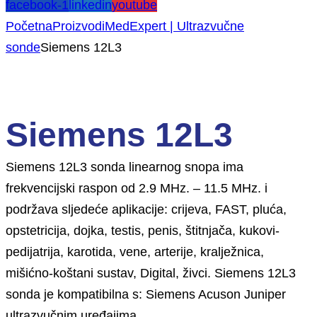
facebook-1
linkedin
youtube
Početna
Proizvodi
MedExpert | Ultrazvučne
sonde
Siemens 12L3
Siemens 12L3
Siemens 12L3 sonda linearnog snopa ima
frekvencijski raspon od 2.9 MHz. – 11.5 MHz. i
podržava sljedeće aplikacije: crijeva, FAST, pluća,
opstetricija, dojka, testis, penis, štitnjača, kukovi-
pedijatrija, karotida, vene, arterije, kralježnica,
mišićno-koštani sustav, Digital, živci. Siemens 12L3
sonda je kompatibilna s: Siemens Acuson Juniper
ultrazvučnim uređajima.