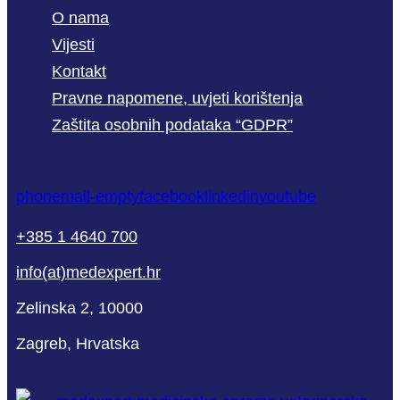
O nama
Vijesti
Kontakt
Pravne napomene, uvjeti korištenja
Zaštita osobnih podataka “GDPR”
phone
mail-empty
facebook
linkedin
youtube
+385 1 4640 700
info(at)medexpert.hr
Zelinska 2, 10000
Zagreb, Hrvatska