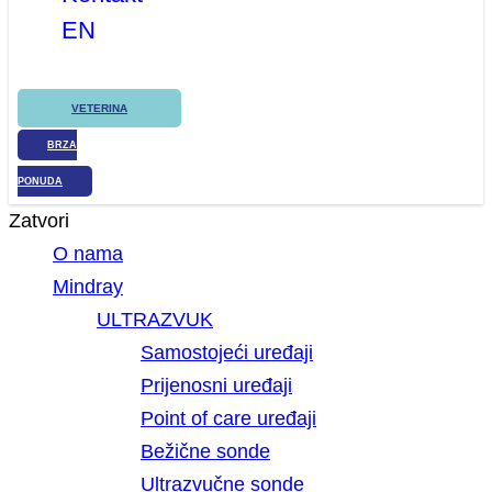
EN
VETERINA
BRZA
PONUDA
Zatvori
O nama
Mindray
ULTRAZVUK
Samostojeći uređaji
Prijenosni uređaji
Point of care uređaji
Bežične sonde
Ultrazvučne sonde