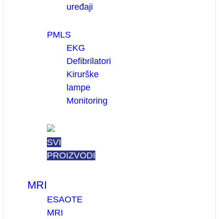
uređaji
PMLS
EKG
Defibrilatori
Kirurške
lampe
Monitoring
SVI
PROIZVODI
MRI
ESAOTE
MRI