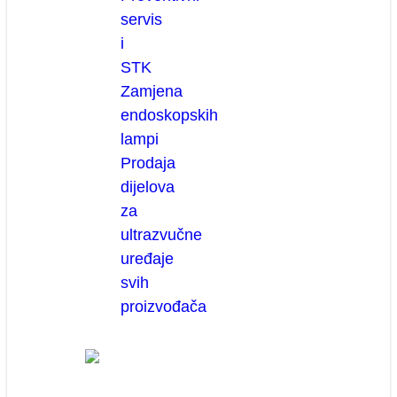
servis
i
STK
Zamjena
endoskopskih
lampi
Prodaja
dijelova
za
ultrazvučne
uređaje
svih
proizvođača