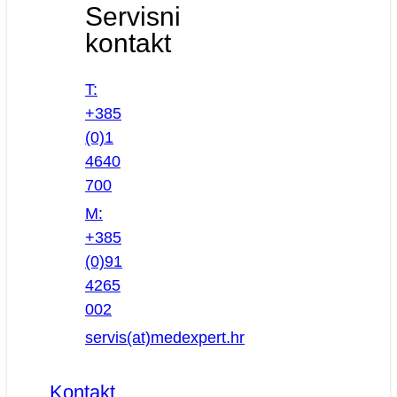
Servisni
kontakt
T:
+385
(0)1
4640
700
M:
+385
(0)91
4265
002
servis(at)medexpert.hr
Kontakt