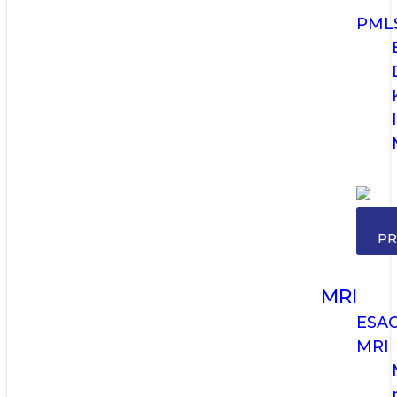
PML
PR
MRI
ESA
MRI