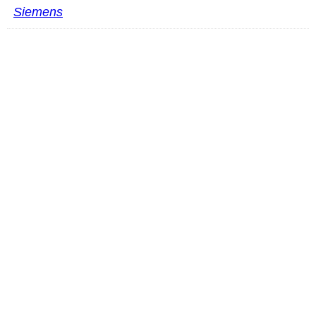
Siemens
Mindray LM18-5WU
PROČITAJ VIŠE