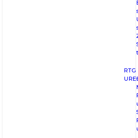
RTG
URE