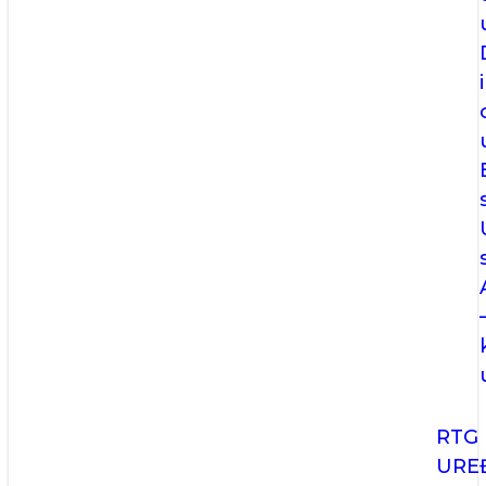
i
RTG
URE