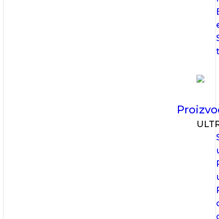
Proizvo
ULT