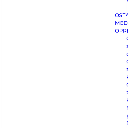
OST
MED
OPR