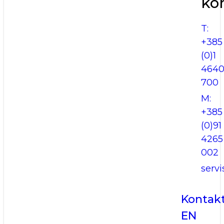
ko
T:
+385
(0)1
464
700
M:
+385
(0)91
4265
002
serv
Kontak
EN