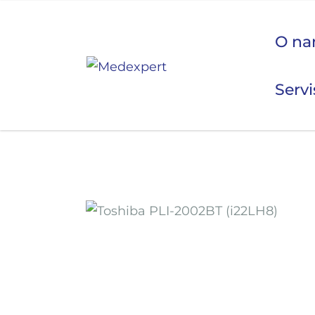
O n
Servi
Koje
ULTRAZVUK
RTG, DENZITOMETAR, MAMOGRAF, I DR.
SERVIS