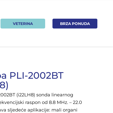
VETERINA
BRZA PONUDA
ba PLI-2002BT
8)
2002BT (i22LH8) sonda linearnog
kvencijski raspon od 8.8 MHz. – 22.0
va sljedeće aplikacije: mali organi