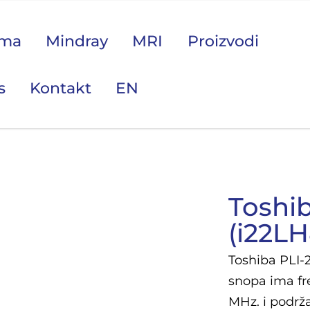
ama
Mindray
MRI
Proizvodi
s
Kontakt
EN
 područje opreme Vas zanima?
Toshi
(i22LH
Toshiba PLI-
snopa ima fre
MHz. i podrža