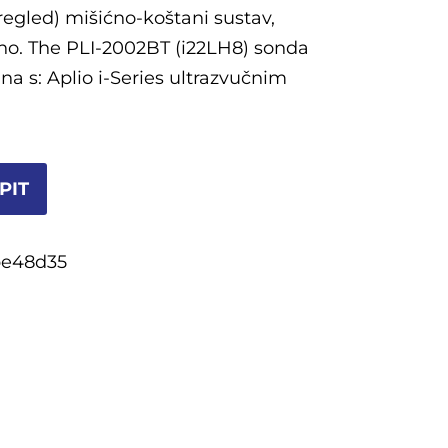
regled) mišićno-koštani sustav,
vno. The PLI-2002BT (i22LH8) sonda
na s: Aplio i-Series ultrazvučnim
PIT
e48d35