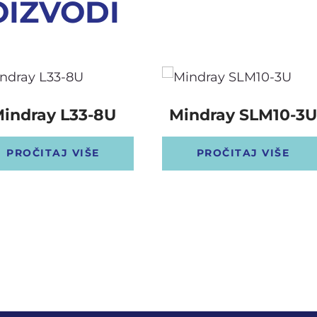
OIZVODI
indray L33-8U
Mindray SLM10-3U
PROČITAJ VIŠE
PROČITAJ VIŠE