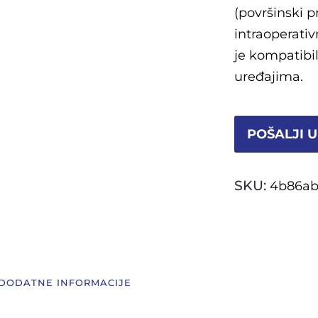
(površinski p
intraoperati
je kompatibil
uređajima.
POŠALJI U
SKU:
4b86ab
DODATNE INFORMACIJE