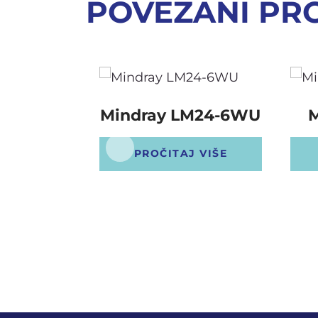
POVEZANI PR
Mindray LM24-6WU
M
PROČITAJ VIŠE