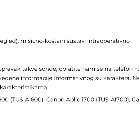
regled), mišićno-koštani sustav, intraoperativno
popravak takve sonde, obratite nam se na telefon +
edene informacije informativnog su karaktera. N
 karakteristikama.
600 (TUS-AI600), Canon Aplio i700 (TUS-AI700), C