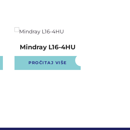
Mindray L16-4HU
Mindray L
obl
PROČITAJ VIŠE
PROČITAJ