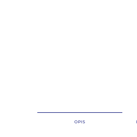
OSTALI UREĐAJI I OPREMA
POTROŠNI MATERIJAL
DALJE
OPIS