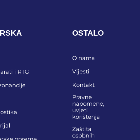
ARSKA
OSTALO
O nama
Vijesti
arati i RTG
Kontakt
zonancije
Pravne
napomene,
uvjeti
nostika
korištenja
ijal
Zaštita
osobnih
narske opreme