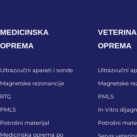
MEDICINSKA
VETERIN
OPREMA
OPREMA
Ultrazvučni aparati i sonde
Ultrazvučni ap
Magnetske rezonancije
Magnetske re
RTG
PMLS
PMLS
In-Vitro dijag
Potrošni materijal
Potrošni mater
Medicinska oprema po
Servis veteri