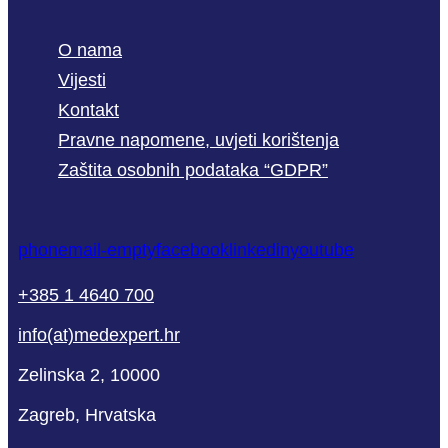
O nama
Vijesti
Kontakt
Pravne napomene, uvjeti korištenja
Zaštita osobnih podataka “GDPR”
phone
mail-empty
facebook
linkedin
youtube
+385 1 4640 700
info(at)medexpert.hr
Zelinska 2, 10000
Zagreb, Hrvatska