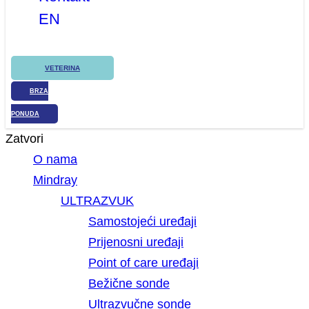
EN
VETERINA
BRZA
PONUDA
Zatvori
O nama
Mindray
ULTRAZVUK
Samostojeći uređaji
Prijenosni uređaji
Point of care uređaji
Bežične sonde
Ultrazvučne sonde