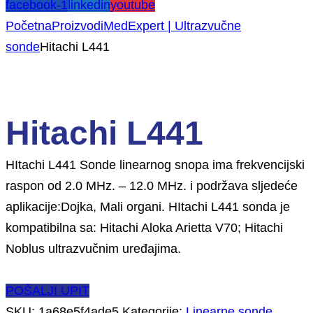
facebook-1
linkedin
youtube
Početna
Proizvodi
MedExpert | Ultrazvučne
sonde
Hitachi L441
Hitachi L441
HItachi L441 Sonde linearnog snopa ima frekvencijski
raspon od 2.0 MHz. – 12.0 MHz. i podržava sljedeće
aplikacije:Dojka, Mali organi. HItachi L441 sonda je
kompatibilna sa: Hitachi Aloka Arietta V70; Hitachi
Noblus ultrazvučnim uređajima.
POŠALJI UPIT
SKU:
1a68e5f4ade5
Kategorije:
Linearne sonde
,