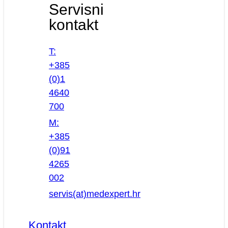
Servisni
kontakt
T:
+385
(0)1
4640
700
M:
+385
(0)91
4265
002
servis(at)medexpert.hr
Kontakt