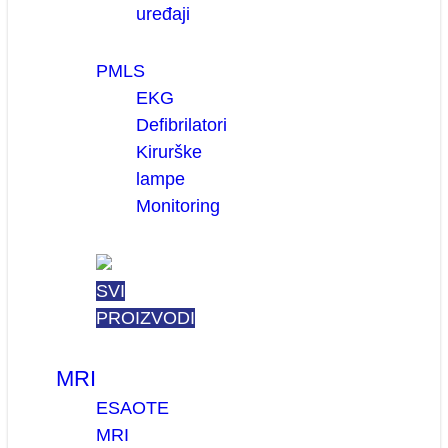
uređaji
PMLS
EKG
Defibrilatori
Kirurške
lampe
Monitoring
SVI
PROIZVODI
MRI
ESAOTE
MRI