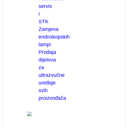
servis
i
STK
Zamjena
endoskopskih
lampi
Prodaja
dijelova
za
ultrazvučne
uređaje
svih
proizvođača