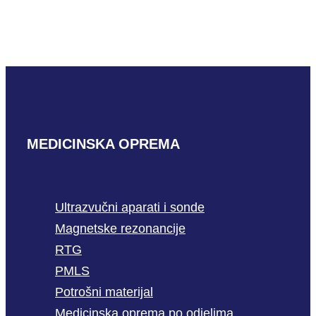
4U
PROČITAJ VIŠE
MEDICINSKA OPREMA
Ultrazvučni aparati i sonde
Magnetske rezonancije
RTG
PMLS
Potrošni materijal
Medicinska oprema po odjelima