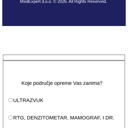
MedExpert d.o.o. © 2026. All Rights Reserved.
Koje područje opreme Vas zanima?
ULTRAZVUK
RTG, DENZITOMETAR, MAMOGRAF, I DR.