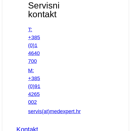
Servisni
kontakt
T:
+385
(0)1
4640
700
M:
+385
(0)91
4265
002
servis(at)medexpert.hr
Kontakt