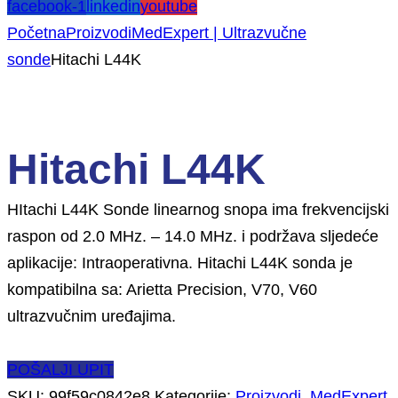
facebook-1
linkedin
youtube
Početna
Proizvodi
MedExpert | Ultrazvučne
sonde
Hitachi L44K
Hitachi L44K
HItachi L44K Sonde linearnog snopa ima frekvencijski
raspon od 2.0 MHz. – 14.0 MHz. i podržava sljedeće
aplikacije: Intraoperativna. Hitachi L44K sonda je
kompatibilna sa: Arietta Precision, V70, V60
ultrazvučnim uređajima.
POŠALJI UPIT
SKU:
99f59c0842e8
Kategorije:
Proizvodi
,
MedExpert