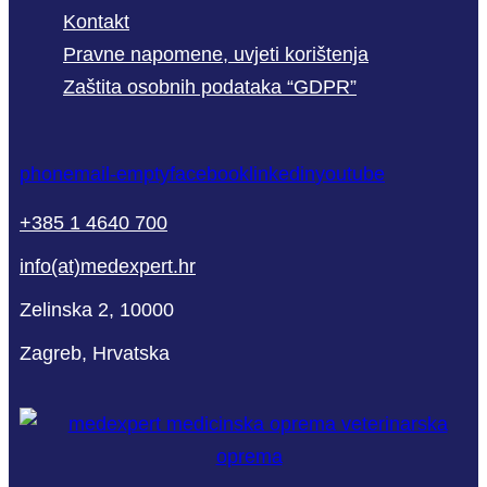
Kontakt
Pravne napomene, uvjeti korištenja
Zaštita osobnih podataka “GDPR”
phone
mail-empty
facebook
linkedin
youtube
+385 1 4640 700
info(at)medexpert.hr
Zelinska 2, 10000
Zagreb, Hrvatska