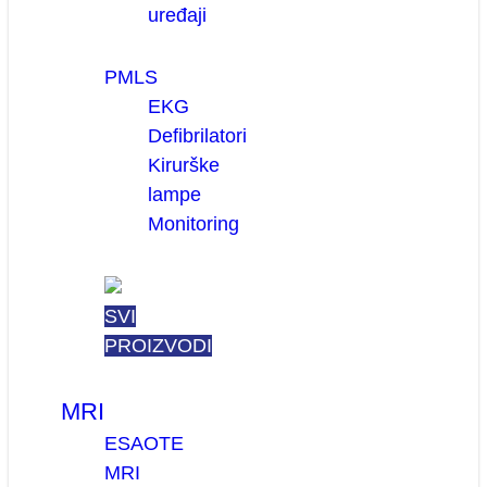
uređaji
PMLS
EKG
Defibrilatori
Kirurške
lampe
Monitoring
SVI
PROIZVODI
MRI
ESAOTE
MRI