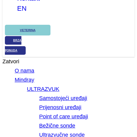
EN
VETERINA
BRZA
PONUDA
Zatvori
O nama
Mindray
ULTRAZVUK
Samostojeći uređaji
Prijenosni uređaji
Point of care uređaji
Bežične sonde
Ultrazvučne sonde