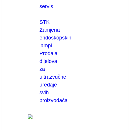
servis
i
STK
Zamjena
endoskopskih
lampi
Prodaja
dijelova
za
ultrazvučne
uređaje
svih
proizvođača