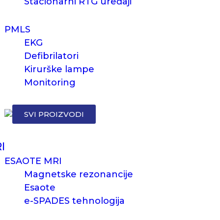
Stacionarni RTG uređaji
PMLS
EKG
Defibrilatori
Kirurške lampe
Monitoring
SVI PROIZVODI
I
ESAOTE MRI
Magnetske rezonancije
Esaote
e-SPADES tehnologija